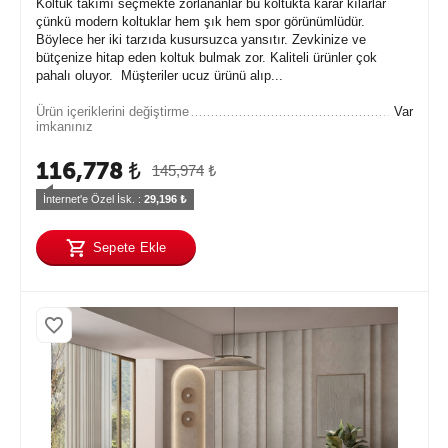
Koltuk takımı seçmekte zorlananlar bu koltukta karar kılarlar
çünkü modern koltuklar hem şık hem spor görünümlüdür.
Böylece her iki tarzıda kusursuzca yansıtır. Zevkinize ve
bütçenize hitap eden koltuk bulmak zor. Kaliteli ürünler çok
pahalı oluyor. Müşteriler ucuz ürünü alıp...
Ürün içeriklerini değiştirme
Var
imkanınız
116,778
₺
145,974
₺
İnternet'e Özel İsk. : 
29,196
 ₺
Sepete Ekle