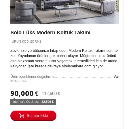
Solo Lüks Modern Koltuk Takımı
ÜRÜN KOD:
2ORM1
Zevkinize ve bütçenize hitap eden Modern Koltuk Takımı bulmak
zor. Yayınlanan ürünler çok pahalı oluyor. Müşteriler ucuz ürünü
alıp bir zaman sonra sıkıntı yaşamak istemedikleri için de arada
kalıyorlar. İşte burada devreye sitelerankara.com giriyor....
Ürün içeriklerini değiştirme
Var
imkanınız
90,000
₺
112,500
₺
İnternet'e Özel İsk. : 
22,500
 ₺
Sepete Ekle