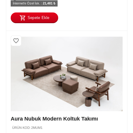
İnternet'e Özel İsk. : 
21,481
 ₺
Sepete Ekle
Aura Nubuk Modern Koltuk Takımı
ÜRÜN KOD:
2MUM1