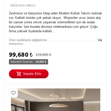
ÜRÜN KOD:
2WOC1
Zevkinize ve bütçenize hitap eden Modern Koltuk Takımı bulmak
zor. Kaliteli ürünler çok pahalı oluyor. Müşteriler ucuz ürünü alıp
bir zaman sonra sıkıntı yaşamak istemedikleri için de arada
kalıyorlar. İşte burada devreye sitelerankara.com giriyor. Çoğu
firma yüksek fiyatlarda kaliteli...
Ürün içeriklerini değiştirme
Var
imkanınız
99,680
₺
124,600
₺
İnternet'e Özel İsk. : 
24,920
 ₺
Sepete Ekle