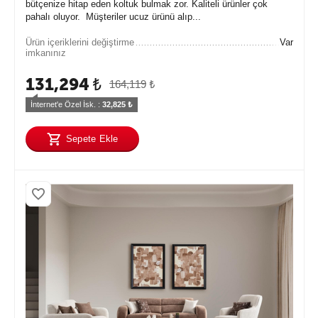
bütçenize hitap eden koltuk bulmak zor. Kaliteli ürünler çok
pahalı oluyor. Müşteriler ucuz ürünü alıp...
Ürün içeriklerini değiştirme
Var
imkanınız
131,294
₺
164,119
₺
İnternet'e Özel İsk. : 
32,825
 ₺
Sepete Ekle