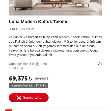
Luna Modern Koltuk Takımı
ÜRÜN KOD:
2ALM1
Zevkinize ve bütçenize hitap eden Modern Koltuk Takımı bulmak
zor. Kaliteli ürünler çok pahalı oluyor. Müşteriler ucuz ürünü alıp
bir zaman sonra sıkıntı yaşamak istemedikleri için de arada
kalıyorlar. İşte burada devreye sitelerankara.com giriyor. Çoğu
firma yüksek fiyatlarda kaliteli...
Ürün içeriklerini değiştirme
Var
imkanınız
69,375
₺
86,720
₺
İnternet'e Özel İsk. : 
17,345
 ₺
Sepete Ekle