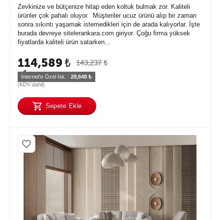
Zevkinize ve bütçenize hitap eden koltuk bulmak zor. Kaliteli
ürünler çok pahalı oluyor. Müşteriler ucuz ürünü alıp bir zaman
sonra sıkıntı yaşamak istemedikleri için de arada kalıyorlar. İşte
burada devreye sitelerankara.com giriyor. Çoğu firma yüksek
fiyatlarda kaliteli ürün satarken...
114,589
₺
143,237
₺
İnternet'e Özel İsk. : 
28,648
 ₺
(KDV dahil)
Sepete Ekle