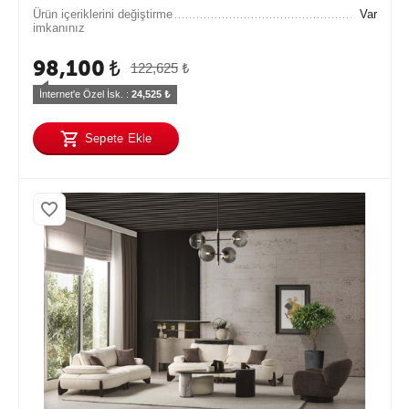
Ürün içeriklerini değiştirme
Var
imkanınız
98,100
₺
122,625
₺
İnternet'e Özel İsk. : 
24,525
 ₺
Sepete Ekle