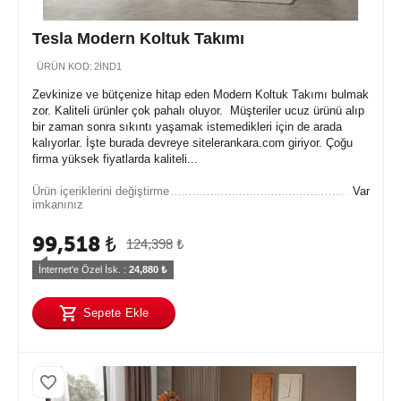
Tesla Modern Koltuk Takımı
ÜRÜN KOD:
2İND1
Zevkinize ve bütçenize hitap eden Modern Koltuk Takımı bulmak
zor. Kaliteli ürünler çok pahalı oluyor. Müşteriler ucuz ürünü alıp
bir zaman sonra sıkıntı yaşamak istemedikleri için de arada
kalıyorlar. İşte burada devreye sitelerankara.com giriyor. Çoğu
firma yüksek fiyatlarda kaliteli...
Ürün içeriklerini değiştirme
Var
imkanınız
99,518
₺
124,398
₺
İnternet'e Özel İsk. : 
24,880
 ₺
Sepete Ekle