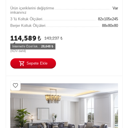
Ürün içeriklerini değiştirme
Var
imkanınız
3 'lü Koltuk Ölçüleri
82x105x245
Berjer Koltuk Ölçüleri
88x80x80
114,589
₺
143,237
₺
İnternet'e Özel İsk. : 
28,648
 ₺
(KDV dahil)
Sepete Ekle