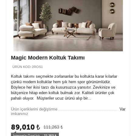
Magic Modern Koltuk Takımı
ÜRÜN KOD:
2ROS1
Koltuk takımı seçmekte zorlananlar bu koltukta karar kılarlar
çünkü modern koltuklar hem şık hem spor görünümlüdür.
Böylece her ikisi tarzı da kusursuzca yansıtır. Zevkinize ve
bütçenize hitap eden koltuk bulmak zor. Kaliteli ürünler çok
pahalı oluyor. Müşteriler ucuz ürünü alıp bir...
Ürün içeriklerini değiştirme
Var
imkanınız
89,010
₺
111,263
₺
İnternet'e Özel İsk. : 
22,253
 ₺