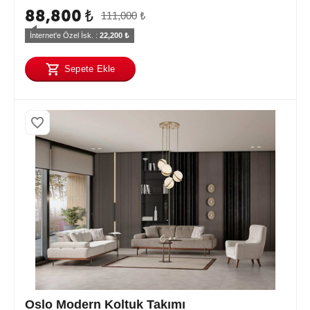
88,800
₺
111,000
₺
İnternet'e Özel İsk. : 
22,200
 ₺
Sepete Ekle
Oslo Modern Koltuk Takımı