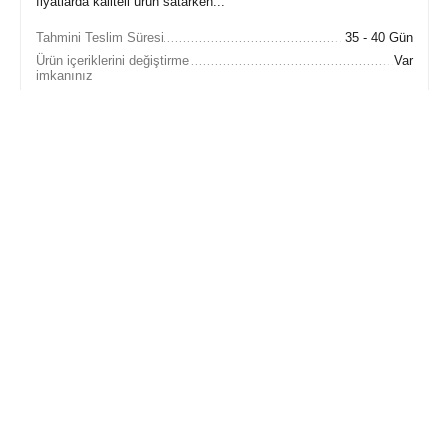
fiyatlarda kaliteli ürün satarken...
Tahmini Teslim Süresi
35 - 40 Gün
Ürün içeriklerini değiştirme
Var
imkanınız
112,408
₺
140,512
₺
İnternet'e Özel İsk. : 
28,104
 ₺
Sepete Ekle