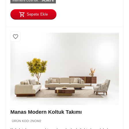
İnternet'e Özel İsk. : 
34,583
 ₺
Sepete Ekle
Manas Modern Koltuk Takımı
ÜRÜN KOD:
2NOM2