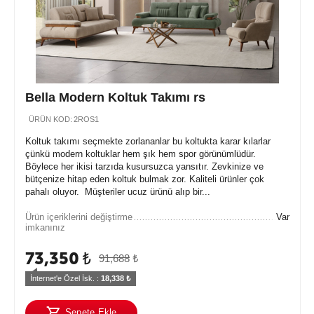
Bella Modern Koltuk Takımı rs
ÜRÜN KOD:
2ROS1
Koltuk takımı seçmekte zorlananlar bu koltukta karar kılarlar
çünkü modern koltuklar hem şık hem spor görünümlüdür.
Böylece her ikisi tarzıda kusursuzca yansıtır. Zevkinize ve
bütçenize hitap eden koltuk bulmak zor. Kaliteli ürünler çok
pahalı oluyor. Müşteriler ucuz ürünü alıp bir...
Ürün içeriklerini değiştirme
Var
imkanınız
73,350
₺
91,688
₺
İnternet'e Özel İsk. : 
18,338
 ₺
Sepete Ekle