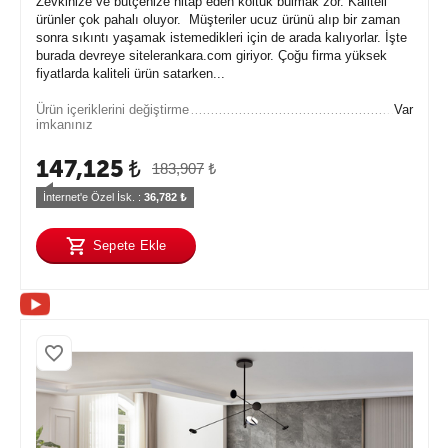
Zevkinize ve bütçenize hitap eden koltuk bulmak zor. Kaliteli
ürünler çok pahalı oluyor. Müşteriler ucuz ürünü alıp bir zaman
sonra sıkıntı yaşamak istemedikleri için de arada kalıyorlar. İşte
burada devreye sitelerankara.com giriyor. Çoğu firma yüksek
fiyatlarda kaliteli ürün satarken...
Ürün içeriklerini değiştirme
Var
imkanınız
147,125
₺
183,907
₺
İnternet'e Özel İsk. : 
36,782
 ₺
Sepete Ekle