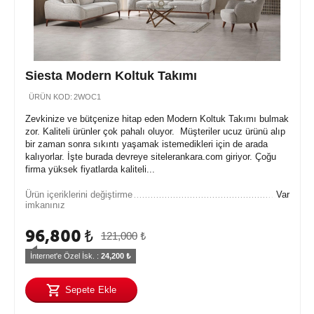
Siesta Modern Koltuk Takımı
ÜRÜN KOD:
2WOC1
Zevkinize ve bütçenize hitap eden Modern Koltuk Takımı bulmak
zor. Kaliteli ürünler çok pahalı oluyor. Müşteriler ucuz ürünü alıp
bir zaman sonra sıkıntı yaşamak istemedikleri için de arada
kalıyorlar. İşte burada devreye sitelerankara.com giriyor. Çoğu
firma yüksek fiyatlarda kaliteli...
Ürün içeriklerini değiştirme
Var
imkanınız
96,800
₺
121,000
₺
İnternet'e Özel İsk. : 
24,200
 ₺
Sepete Ekle