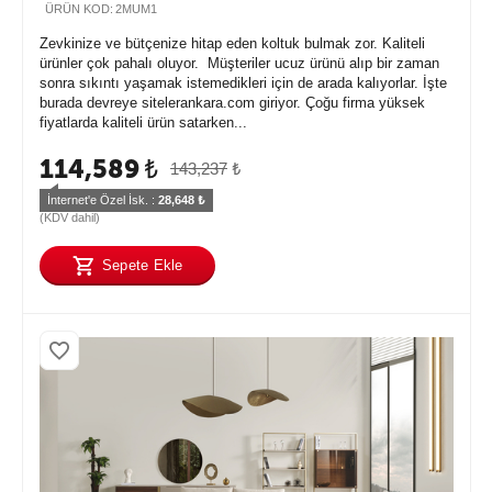
ÜRÜN KOD:
2MUM1
Zevkinize ve bütçenize hitap eden koltuk bulmak zor. Kaliteli
ürünler çok pahalı oluyor. Müşteriler ucuz ürünü alıp bir zaman
sonra sıkıntı yaşamak istemedikleri için de arada kalıyorlar. İşte
burada devreye sitelerankara.com giriyor. Çoğu firma yüksek
fiyatlarda kaliteli ürün satarken...
114,589
₺
143,237
₺
İnternet'e Özel İsk. : 
28,648
 ₺
(KDV dahil)
Sepete Ekle