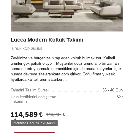
Lucca Modern Koltuk Takımı
ÜRÜN KOD:
2MUM1
Zevkinize ve bütçenize hitap eden koltuk bulmak zor. Kaliteli
ürünler çok pahalı oluyor. Müşteriler ucuz ürünü alıp bir zaman
sonra sıkıntı yaşamak istemedikleri için de arada kalıyorlar. İşte
burada devreye sitelerankara.com giriyor. Çoğu firma yüksek
fiyatlarda kaliteli ürün satarken...
Tahmini Teslim Süresi
35 - 40 Gün
Ürün içeriklerini değiştirme
Var
imkanınız
114,589
₺
143,237
₺
İnternet'e Özel İsk. : 
28,648
 ₺