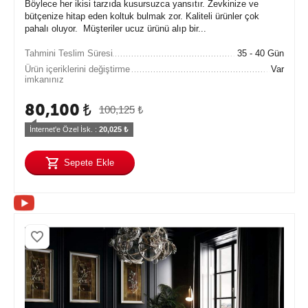
Böylece her ikisi tarzıda kusursuzca yansıtır. Zevkinize ve
bütçenize hitap eden koltuk bulmak zor. Kaliteli ürünler çok
pahalı oluyor. Müşteriler ucuz ürünü alıp bir...
Tahmini Teslim Süresi
35 - 40 Gün
Ürün içeriklerini değiştirme
Var
imkanınız
80,100
₺
100,125
₺
İnternet'e Özel İsk. : 
20,025
 ₺
Sepete Ekle