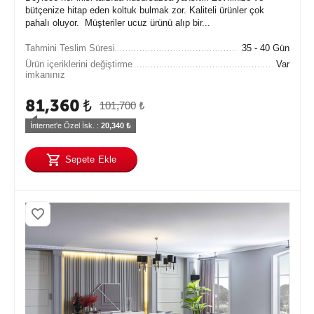
bütçenize hitap eden koltuk bulmak zor. Kaliteli ürünler çok
pahalı oluyor. Müşteriler ucuz ürünü alıp bir...
Tahmini Teslim Süresi
35 - 40 Gün
Ürün içeriklerini değiştirme
Var
imkanınız
81,360
₺
101,700
₺
İnternet'e Özel İsk. : 
20,340
 ₺
Sepete Ekle