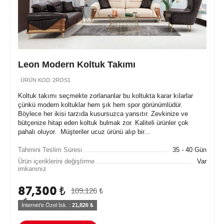
Leon Modern Koltuk Takımı
ÜRÜN KOD:
2ROS1
Koltuk takımı seçmekte zorlananlar bu koltukta karar kılarlar
çünkü modern koltuklar hem şık hem spor görünümlüdür.
Böylece her ikisi tarzıda kusursuzca yansıtır. Zevkinize ve
bütçenize hitap eden koltuk bulmak zor. Kaliteli ürünler çok
pahalı oluyor. Müşteriler ucuz ürünü alıp bir...
Tahmini Teslim Süresi
35 - 40 Gün
Ürün içeriklerini değiştirme
Var
imkanınız
87,300
₺
109,126
₺
İnternet'e Özel İsk. : 
21,826
 ₺