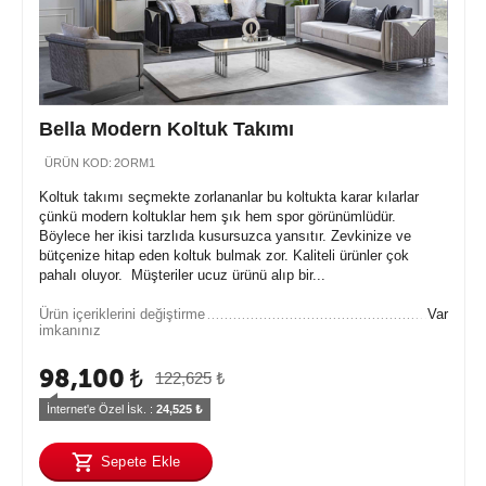
Bella Modern Koltuk Takımı
ÜRÜN KOD:
2ORM1
Koltuk takımı seçmekte zorlananlar bu koltukta karar kılarlar
çünkü modern koltuklar hem şık hem spor görünümlüdür.
Böylece her ikisi tarzlıda kusursuzca yansıtır. Zevkinize ve
bütçenize hitap eden koltuk bulmak zor. Kaliteli ürünler çok
pahalı oluyor. Müşteriler ucuz ürünü alıp bir...
Ürün içeriklerini değiştirme
Var
imkanınız
98,100
₺
122,625
₺
İnternet'e Özel İsk. : 
24,525
 ₺
Sepete Ekle