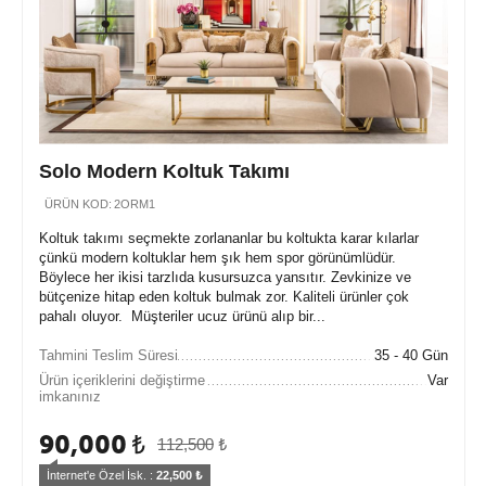
Solo Modern Koltuk Takımı
ÜRÜN KOD:
2ORM1
Koltuk takımı seçmekte zorlananlar bu koltukta karar kılarlar
çünkü modern koltuklar hem şık hem spor görünümlüdür.
Böylece her ikisi tarzlıda kusursuzca yansıtır. Zevkinize ve
bütçenize hitap eden koltuk bulmak zor. Kaliteli ürünler çok
pahalı oluyor. Müşteriler ucuz ürünü alıp bir...
Tahmini Teslim Süresi
35 - 40 Gün
Ürün içeriklerini değiştirme
Var
imkanınız
90,000
₺
112,500
₺
İnternet'e Özel İsk. : 
22,500
 ₺