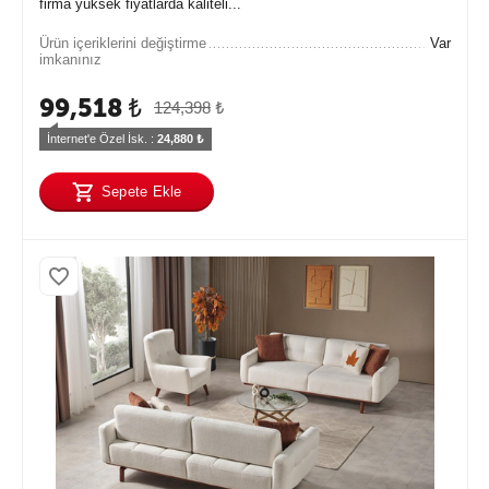
firma yüksek fiyatlarda kaliteli...
Ürün içeriklerini değiştirme
Var
imkanınız
99,518
₺
124,398
₺
İnternet'e Özel İsk. : 
24,880
 ₺
Sepete Ekle