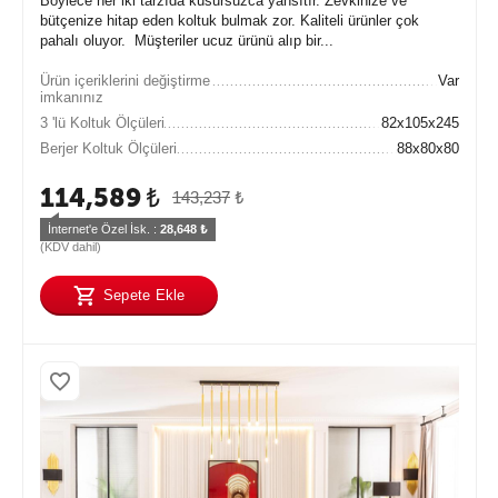
Böylece her iki tarzıda kusursuzca yansıtır. Zevkinize ve
bütçenize hitap eden koltuk bulmak zor. Kaliteli ürünler çok
pahalı oluyor. Müşteriler ucuz ürünü alıp bir...
Ürün içeriklerini değiştirme
Var
imkanınız
3 'lü Koltuk Ölçüleri
82x105x245
Berjer Koltuk Ölçüleri
88x80x80
114,589
₺
143,237
₺
İnternet'e Özel İsk. : 
28,648
 ₺
(KDV dahil)
Sepete Ekle