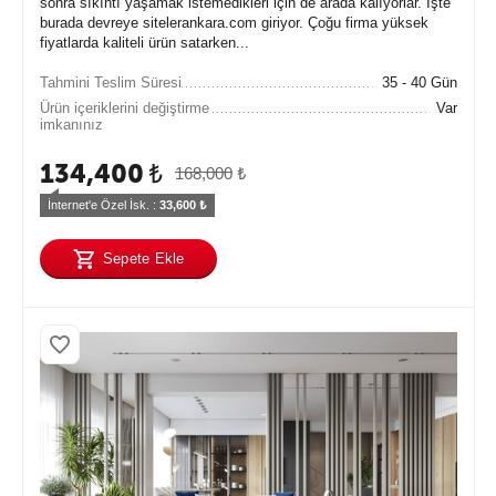
sonra sıkıntı yaşamak istemedikleri için de arada kalıyorlar. İşte
burada devreye sitelerankara.com giriyor. Çoğu firma yüksek
fiyatlarda kaliteli ürün satarken...
Tahmini Teslim Süresi
35 - 40 Gün
Ürün içeriklerini değiştirme
Var
imkanınız
134,400
₺
168,000
₺
İnternet'e Özel İsk. : 
33,600
 ₺
Sepete Ekle