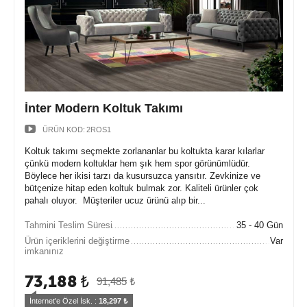
İnter Modern Koltuk Takımı
ÜRÜN KOD:
2ROS1
Koltuk takımı seçmekte zorlananlar bu koltukta karar kılarlar
çünkü modern koltuklar hem şık hem spor görünümlüdür.
Böylece her ikisi tarzı da kusursuzca yansıtır. Zevkinize ve
bütçenize hitap eden koltuk bulmak zor. Kaliteli ürünler çok
pahalı oluyor. Müşteriler ucuz ürünü alıp bir...
Tahmini Teslim Süresi
35 - 40 Gün
Ürün içeriklerini değiştirme
Var
imkanınız
73,188
₺
91,485
₺
İnternet'e Özel İsk. : 
18,297
 ₺