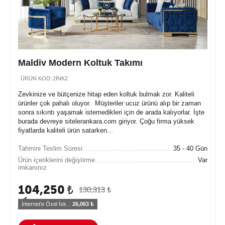
Maldiv Modern Koltuk Takımı
ÜRÜN KOD:
2İNK2
Zevkinize ve bütçenize hitap eden koltuk bulmak zor. Kaliteli
ürünler çok pahalı oluyor. Müşteriler ucuz ürünü alıp bir zaman
sonra sıkıntı yaşamak istemedikleri için de arada kalıyorlar. İşte
burada devreye sitelerankara.com giriyor. Çoğu firma yüksek
fiyatlarda kaliteli ürün satarken...
Tahmini Teslim Süresi
35 - 40 Gün
Ürün içeriklerini değiştirme
Var
imkanınız
104,250
₺
130,313
₺
İnternet'e Özel İsk. : 
26,063
 ₺