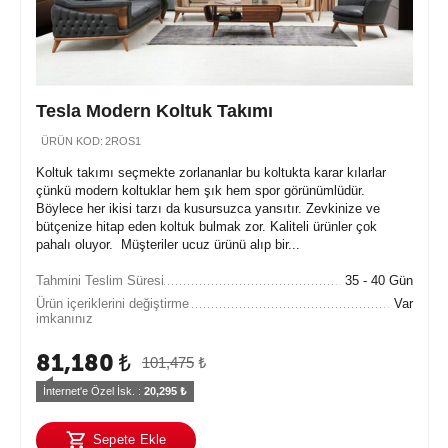
Tesla Modern Koltuk Takımı
ÜRÜN KOD:
2ROS1
Koltuk takımı seçmekte zorlananlar bu koltukta karar kılarlar
çünkü modern koltuklar hem şık hem spor görünümlüdür.
Böylece her ikisi tarzı da kusursuzca yansıtır. Zevkinize ve
bütçenize hitap eden koltuk bulmak zor. Kaliteli ürünler çok
pahalı oluyor. Müşteriler ucuz ürünü alıp bir...
Tahmini Teslim Süresi
35 - 40 Gün
Ürün içeriklerini değiştirme
Var
imkanınız
81,180
₺
101,475
₺
İnternet'e Özel İsk. : 
20,295
 ₺
Sepete Ekle