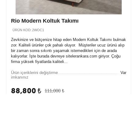
Rio Modern Koltuk Takımı
ÜRÜN KOD:
2WOC1
Zevkinize ve bütçenize hitap eden Modern Koltuk Takımı bulmak
zor. Kaliteli ürünler çok pahalı oluyor. Müşteriler ucuz ürünü alıp
bir zaman sonra sıkıntı yaşamak istemedikleri için de arada
kalıyorlar. İşte burada devreye sitelerankara.com giriyor. Çoğu
firma yüksek fiyatlarda kaliteli...
Ürün içeriklerini değiştirme
Var
imkanınız
88,800
₺
111,000
₺
İnternet'e Özel İsk. : 
22,200
 ₺
Sepete Ekle