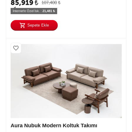
85,919
₺
107,400
₺
İnternet'e Özel İsk. : 
21,481
 ₺
Sepete Ekle
Aura Nubuk Modern Koltuk Takımı