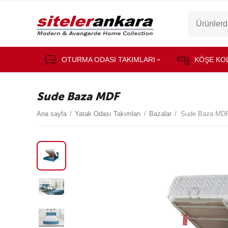
OTURMA ODASI TAKIMLARI
KÖŞE KO
Sude Baza MDF
Ana sayfa
/
Yatak Odası Takımları
/
Bazalar
/
Sude Baza MD