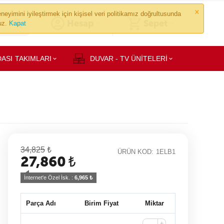
×
neyimini iyileştirmek için kişisel veri politikamız doğrultusunda
0
Hesap
Sepet
ruz.
Kapat
ASI TAKIMLARI
DUVAR - TV ÜNİTELERİ
34,825
₺
ÜRÜN KOD:
1ELB1
27,860
₺
İnternet'e Özel İsk. : 
6,965
 ₺
Parça Adı
Birim Fiyat
Miktar
+