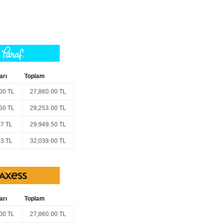
lmış güderi tarzı bir bez/cam bezi ile hafifçe ovularak giderilmelidir. Ayna
r.
l ya da benzer temizlik malzemeleri ile yapılabilir. Kumlu cam kapak
 bir bez ya da cam bezi yardımıyla, tüm yüzey silinerek yapılabilir.
arı
Toplam
00 TL
27,860.00 TL
50 TL
29,253.00 TL
17 TL
29,949.50 TL
83 TL
32,039.00 TL
arı
Toplam
00 TL
27,860.00 TL