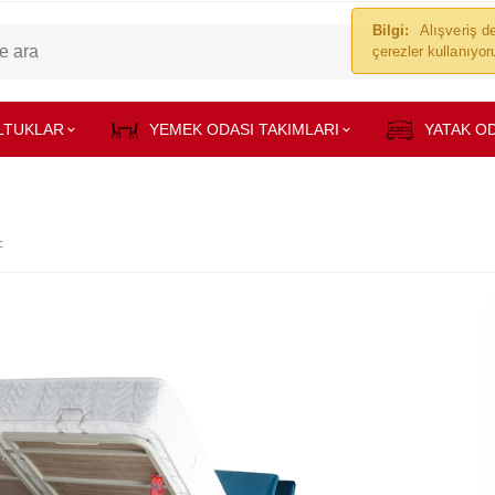
Bilgi:
Alışveriş de
çerezler kullanıyo
LTUKLAR
YEMEK ODASI TAKIMLARI
YATAK OD
F