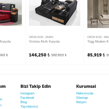
ÜRÜN KOD:
2KAR1
ÜRÜN KOD:
2M
 Karyola
Victoria Akıllı Karyola
Togg Modern K
146,250
₺
85,919
₺
563
₺
182,813
₺
1
nım
Bizi Takip Edin
Kurumsal
Instagram
Hakkımızda
Facebook
Sitemap
sı
Blog
İletişim
sı
Yayınlarımız