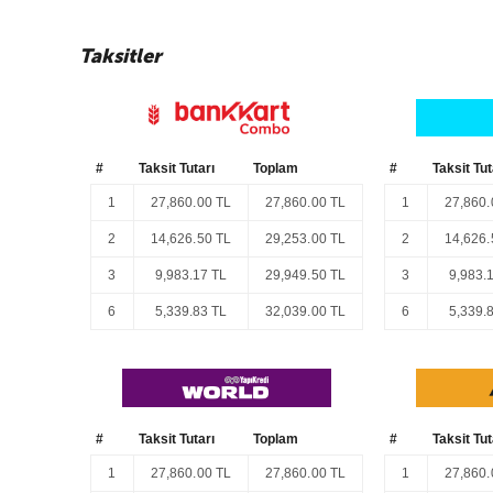
pisliği vb. gibi lekeler duru sıcak suya bastırılmış ve iyice sıkı
temizliğinde kimyasallar ve temizlik malzemeleri kullanılmamalıdı
Normal camlı kapak ve cam raf yüzeylerinin temizliği cam si
Taksitler
yüzeylerinin temizliği duru suya batırılarak sıkılmış güderiz tarzı
#
Taksit Tutarı
Toplam
#
Taksit Tut
1
27,860.00 TL
27,860.00 TL
1
27,860.
2
14,626.50 TL
29,253.00 TL
2
14,626.
3
9,983.17 TL
29,949.50 TL
3
9,983.
6
5,339.83 TL
32,039.00 TL
6
5,339.
#
Taksit Tutarı
Toplam
#
Taksit Tut
1
27,860.00 TL
27,860.00 TL
1
27,860.