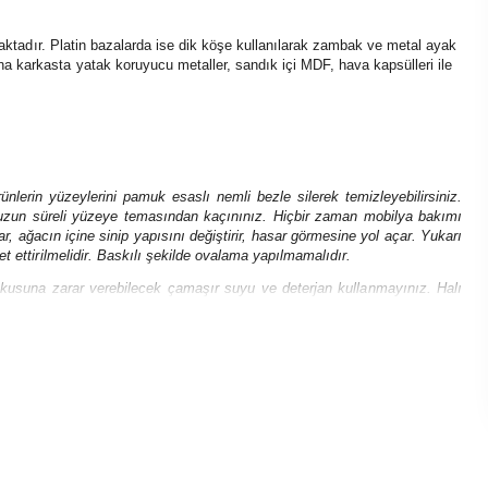
lmaktadır. Platin bazalarda ise dik köşe kullanılarak zambak ve metal ayak
 karkasta yatak koruyucu metaller, sandık içi MDF, hava kapsülleri ile
ünlerin yüzeylerini pamuk esaslı nemli bezle silerek temizleyebilirsiniz.
uzun süreli yüzeye temasından kaçınınız. Hiçbir zaman mobilya bakımı
r, ağacın içine sinip yapısını değiştirir, hasar görmesine yol açar. Yukarı
t ettirilmelidir. Baskılı şekilde ovalama yapılmamalıdır.
okusuna zarar verebilecek
çamaşır suyu ve deterjan kullanmayınız.
Halı
olan yeri ıslak bez ile saf sabun kullanarak siliniz ve su ile durulayınız.
bilirsiniz.
irsiniz. Direkt güneş ışığından koruyunuz. Duru su, sabunlu su, özel çelik
karı aşağı hareketlerle bez, yüzey üzerinde fazla bastırılmadan hareket
er kuru bir bez ile kurulanmalıdır.
 dolayı herhangi bir şekilde yüzeylerine asit veya deniz suyu temas
bir temas mevcutsa hemen su ile iyice temizleyiniz.
r sadece kuru, yumuşak bir bez yardımıyla silinmelidir. Yağlar, sinek