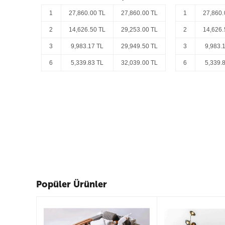
1
27,860.00 TL
27,860.00 TL
1
27,860.
2
14,626.50 TL
29,253.00 TL
2
14,626.
3
9,983.17 TL
29,949.50 TL
3
9,983.
6
5,339.83 TL
32,039.00 TL
6
5,339.
Popüler Ürünler