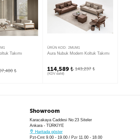
UM1
ÜRÜN KOD:
2MUM1
ÜRÜN KOD
oltuk Takımı
Aura Nubuk Modern Koltuk Takımı
Lucca Mo
114,589
₺
143,237
₺
114,5
07,400
₺
(KDV dahil)
Showroom
Karacakaya Caddesi No:23 Siteler
Ankara - TÜRKİYE
Haritada göster
Pzt-Cmt 9.00 - 19.00 / Pzr 11.00 - 18.00