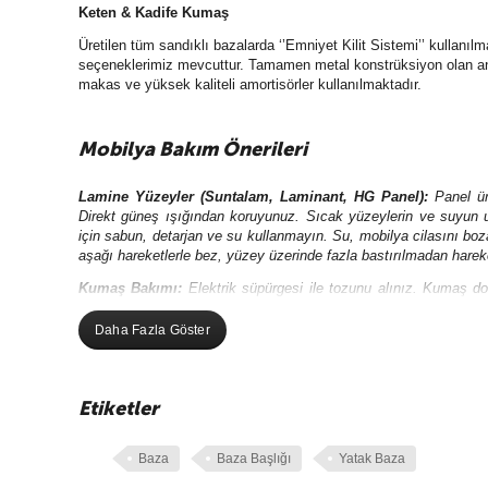
Keten & Kadife Kumaş
Üretilen tüm sandıklı bazalarda ‘’Emniyet Kilit Sistemi’’ kullanı
seçeneklerimiz mevcuttur. Tamamen metal konstrüksiyon olan ana
makas ve yüksek kaliteli amortisörler kullanılmaktadır.
Mobilya Bakım Önerileri
Lamine Yüzeyler (Suntalam, Laminant, HG Panel)
:
Panel ür
Direkt güneş ışığından koruyunuz. Sıcak yüzeylerin ve suyun 
için sabun, detarjan ve su kullanmayın. Su, mobilya cilasını boza
aşağı hareketlerle bez, yüzey üzerinde fazla bastırılmadan hareke
Kumaş Bakımı:
Elektrik süpürgesi ile tozunu alınız. Kumaş d
yıkama makinesi ve sert fırça gibi araçları kullanmayınız.
Leke 
Gerekirse saç kurutma makinesi ile fazla yaklaştırmadan kurulaya
Daha Fazla Göster
Metal Aksamlı
Mobilyalarınızı nemli bezle silerek temizleyebil
parlatıcı çizici ve çözücü olmayan temizlik malzemeleri ile yu
ettirilmelidir. Baskılı şekilde ovalama yapılmamalıdır. Tüm yüzeyl
Etiketler
Metal kaplı malzemelerin paslanmaz içeriğe sahip olmasından
ettirmeyiniz.(Örn. Çamaşır suyu, amonyaklı temizleyiciler).Eğer 
Baza
Baza Başlığı
Yatak Baza
Ayna ve Cam
Günlük kullanımda ayna yüzeyinde oluşan lekele