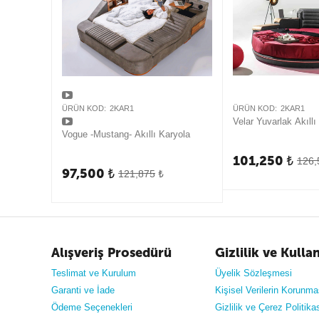
ÜRÜN KOD:
2KAR1
ÜRÜN KOD:
2KAR1
Velar Yuvarlak Akıllı
Vogue -Mustang- Akıllı Karyola
101,250
₺
126,
97,500
₺
121,875
₺
Alışveriş Prosedürü
Gizlilik ve Kulla
Teslimat ve Kurulum
Üyelik Sözleşmesi
Garanti ve İade
Kişisel Verilerin Korunma
Ödeme Seçenekleri
Gizlilik ve Çerez Politika