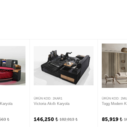
ÜRÜN KOD:
2KAR1
ÜRÜN KOD:
2M
 Karyola
Victoria Akıllı Karyola
Togg Modern K
146,250
₺
85,919
₺
563
₺
182,813
₺
1