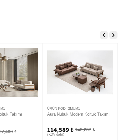
UM1
ÜRÜN KOD:
2MUM1
ÜRÜN KOD
oltuk Takımı
Aura Nubuk Modern Koltuk Takımı
Lucca Mo
114,589
₺
143,237
₺
114,5
07,400
₺
(KDV dahil)