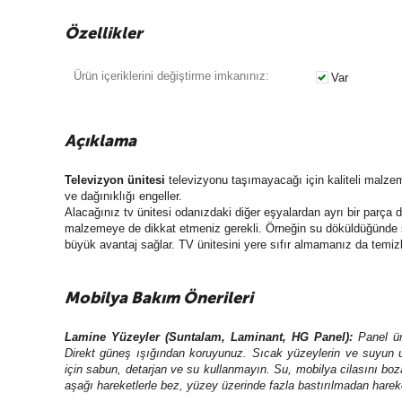
Özellikler
Ürün içeriklerini değiştirme imkanınız:
Var
Açıklama
Televizyon ünitesi
televizyonu taşımayacağı için kaliteli malzeme
ve dağınıklığı engeller.
Alacağınız tv ünitesi odanızdaki diğer eşyalardan ayrı bir parça d
malzemeye de dikkat etmeniz gerekli. Örneğin su döküldüğünde ş
büyük avantaj sağlar. TV ünitesini yere sıfır almamanız da temizl
Mobilya Bakım Önerileri
Lamine Yüzeyler (Suntalam, Laminant, HG Panel)
:
Panel ür
Direkt güneş ışığından koruyunuz. Sıcak yüzeylerin ve suyun 
için sabun, detarjan ve su kullanmayın. Su, mobilya cilasını boza
aşağı hareketlerle bez, yüzey üzerinde fazla bastırılmadan hareke