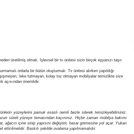
den üretilmiş olmalı. İşlevsel bir tv ünitesi sizin birçok eşyanızı taşır
urmamalı onlarla bir bütün oluşturmalı. Tv ünitesi alırken yapıldığı
işmeyen, leke tutmayan, kolay toz olmayan mobilyalar temizlikte size
ik açısından önemlidir.
ünlerin yüzeylerini pamuk esaslı nemli bezle silerek temizleyebilirsiniz.
uzun süreli yüzeye temasından kaçınınız. Hiçbir zaman mobilya bakımı
r, ağacın içine sinip yapısını değiştirir, hasar görmesine yol açar. Yukarı
t ettirilmelidir. Baskılı şekilde ovalama yapılmamalıdır.