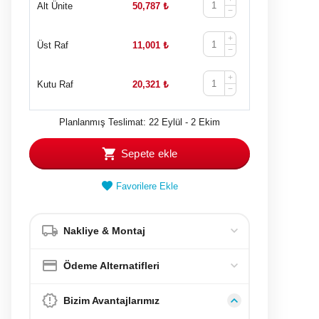
Alt Ünite
50,787
₺
−
+
Üst Raf
11,001
₺
−
+
Kutu Raf
20,321
₺
−
Planlanmış Teslimat: 22 Eylül - 2 Ekim
Sepete ekle
Favorilere Ekle
Nakliye & Montaj
Ödeme Alternatifleri
Bizim Avantajlarımız