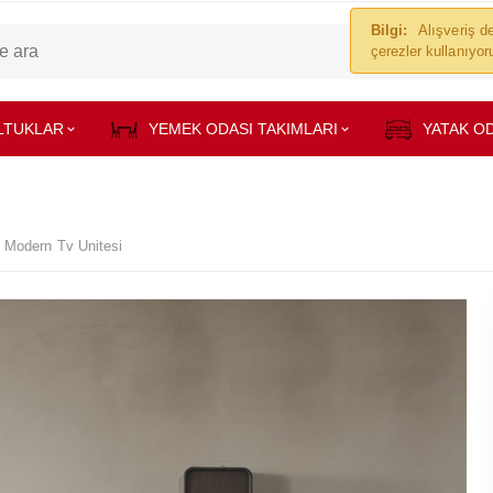
Bilgi:
Alışveriş de
çerezler kullanıyo
LTUKLAR
YEMEK ODASI TAKIMLARI
YATAK OD
 Modern Tv Ünitesi