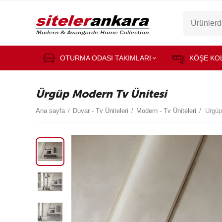
OTURMA ODASI TAKIMLARI
KÖŞE KO
Ürgüp Modern Tv Ünitesi
Ana sayfa
/
Duvar - Tv Üniteleri
/
Modern - Tv Üniteleri
/
Ürgüp