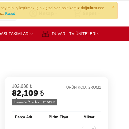
×
neyimini iyileştirmek için kişisel veri politikamız doğrultusunda
0
Hesap
Sepet
ruz.
Kapat
ASI TAKIMLARI
DUVAR - TV ÜNİTELERİ
102,638
₺
ÜRÜN KOD:
2ROM1
82,109
₺
İnternet'e Özel İsk. : 
20,529
 ₺
Parça Adı
Birim Fiyat
Miktar
+