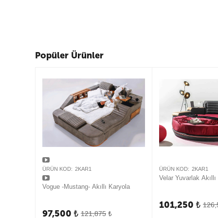
Popüler Ürünler
ÜRÜN KOD:
2KAR1
ÜRÜN KOD:
2KAR1
Velar Yuvarlak Akıllı
Vogue -Mustang- Akıllı Karyola
101,250
₺
126,
97,500
₺
121,875
₺