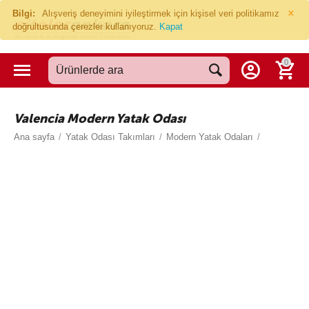
×
Bilgi:
Alışveriş deneyimini iyileştirmek için kişisel veri politikamız
doğrultusunda çerezler kullanıyoruz.
Kapat
0
Valencia Modern Yatak Odası
Ana sayfa
/
Yatak Odası Takımları
/
Modern Yatak Odaları
/