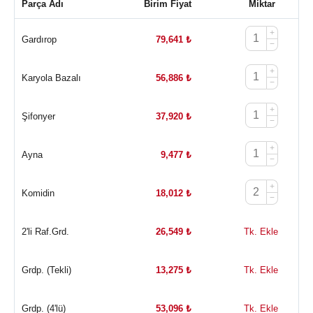
Parça Adı
Birim Fiyat
Miktar
+
Gardırop
79,641
₺
−
+
Karyola Bazalı
56,886
₺
−
+
Şifonyer
37,920
₺
−
+
Ayna
9,477
₺
−
+
Komidin
18,012
₺
−
2'li Raf.Grd.
26,549
₺
Tk. Ekle
Grdp. (Tekli)
13,275
₺
Tk. Ekle
Grdp. (4'lü)
53,096
₺
Tk. Ekle