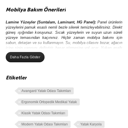
Mobilya Bakım Önerileri
Lamine Yüzeyler (Suntalam, Laminant, HG Panel)
:
Panel ürünlerin
yüzeylerini pamuk esaslı nemli bezle silerek temizleyebilirsiniz. Direkt
güneş ışığından koruyunuz. Sıcak yüzeylerin ve suyun uzun süreli
yüzeye temasından kaçınınız. Hiçbir zaman mobilya bakımı için
sabun, detarjan ve su kullanmayın. Su, mobilya cilasını bozar, ağacın
içine sinip yapısını değiştirir, hasar görmesine yol açar. Yukarı aşağı
hareketlerle bez, yüzey üzerinde fazla bastırılmadan hareket
Daha Fazla Göster
ettirilmelidir. Baskılı şekilde ovalama yapılmamalıdır.
Kumaş Bakımı:
Elektrik süpürgesi ile tozunu alınız. Kumaş dokusuna
zarar verebilecek
çamaşır suyu ve deterjan kullanmayınız.
Halı
Etiketler
yıkama makinesi ve sert fırça gibi araçları kullanmayınız.
Leke olan
yeri ıslak bez ile saf sabun kullanarak siliniz ve su ile durulayınız.
Gerekirse saç kurutma makinesi ile fazla yaklaştırmadan
Avangard Yatak Odası Takımları
kurulayabilirsiniz.
Metal Aksamlı
Mobilyalarınızı nemli bezle silerek temizleyebilirsiniz.
Ergonomik Ortopedik Medikal Yatak
Direkt güneş ışığından koruyunuz. Duru su, sabunlu su, özel çelik
parlatıcı çizici ve çözücü olmayan temizlik malzemeleri ile yukarı
Klasik Yatak Odası Takımları
aşağı hareketlerle bez, yüzey üzerinde fazla bastırılmadan hareket
ettirilmelidir. Baskılı şekilde ovalama yapılmamalıdır. Tüm yüzeyler
Modern Yatak Odası Takımları
Yatak Karyola
kuru bir bez ile kurulanmalıdır.