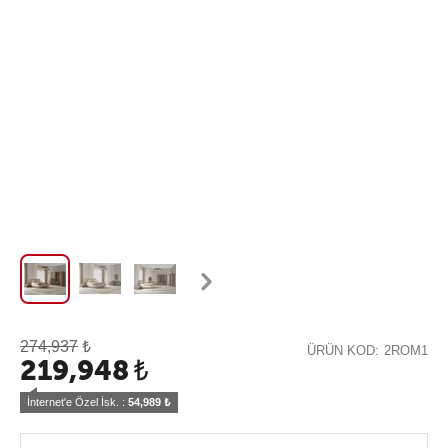
274,937
₺
ÜRÜN KOD:
2ROM1
219,948
₺
İnternet'e Özel İsk. : 
54,989
 ₺