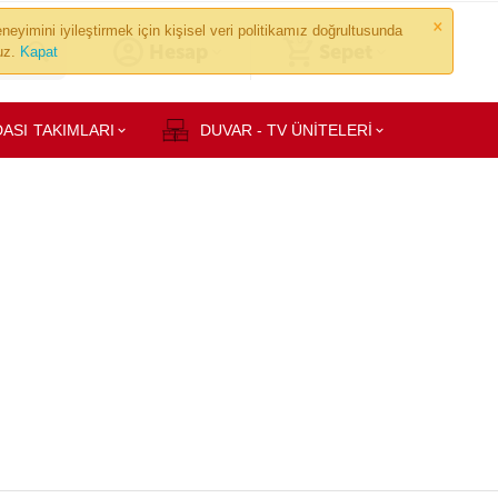
×
neyimini iyileştirmek için kişisel veri politikamız doğrultusunda
0
Hesap
Sepet
ruz.
Kapat
ASI TAKIMLARI
DUVAR - TV ÜNİTELERİ