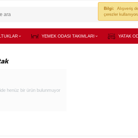
Bilgi:
Alışveriş de
çerezler kullanıyo
LTUKLAR
YEMEK ODASI TAKIMLARI
YATAK OD
tak
ide henüz bir ürün bulunmuyor