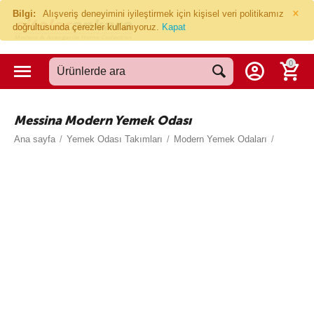
×
Bilgi:
Alışveriş deneyimini iyileştirmek için kişisel veri politikamız
doğrultusunda çerezler kullanıyoruz.
Kapat
0
Messina Modern Yemek Odası
Ana sayfa
/
Yemek Odası Takımları
/
Modern Yemek Odaları
/