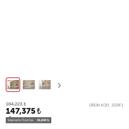
184,223
₺
ÜRÜN KOD:
2GRF1
147,375
₺
İnternet'e Özel İsk. : 
36,848
 ₺