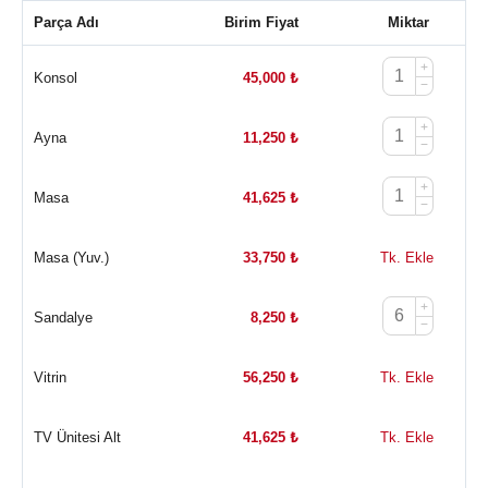
Parça Adı
Birim Fiyat
Miktar
+
Konsol
45,000
₺
−
+
Ayna
11,250
₺
−
+
Masa
41,625
₺
−
Masa (Yuv.)
33,750
₺
Tk. Ekle
+
Sandalye
8,250
₺
−
Vitrin
56,250
₺
Tk. Ekle
TV Ünitesi Alt
41,625
₺
Tk. Ekle