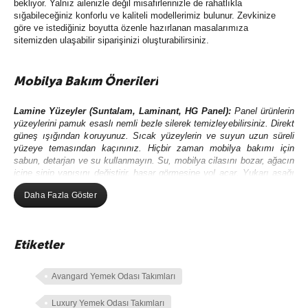
bekliyor. Yalnız ailenizle değil misafirlerinizle de rahatlıkla
sığabileceğiniz konforlu ve kaliteli modellerimiz bulunur. Zevkinize
göre ve istediğiniz boyutta özenle hazırlanan masalarımıza
sitemizden ulaşabilir siparişinizi oluşturabilirsiniz.
Mobilya Bakım Önerileri
Lamine Yüzeyler (Suntalam, Laminant, HG Panel)
:
Panel ürünlerin
yüzeylerini pamuk esaslı nemli bezle silerek temizleyebilirsiniz. Direkt
güneş ışığından koruyunuz. Sıcak yüzeylerin ve suyun uzun süreli
yüzeye temasından kaçınınız. Hiçbir zaman mobilya bakımı için
sabun, detarjan ve su kullanmayın. Su, mobilya cilasını bozar, ağacın
içine sinip yapısını değiştirir, hasar görmesine yol açar. Yukarı aşağı
hareketlerle bez, yüzey üzerinde fazla bastırılmadan hareket
Daha Fazla Göster
ettirilmelidir. Baskılı şekilde ovalama yapılmamalıdır.
Kumaş Bakımı:
Elektrik süpürgesi ile tozunu alınız. Kumaş dokusuna
zarar verebilecek
çamaşır suyu ve deterjan kullanmayınız.
Halı
Etiketler
yıkama makinesi ve sert fırça gibi araçları kullanmayınız.
Leke olan
yeri ıslak bez ile saf sabun kullanarak siliniz ve su ile durulayınız.
Gerekirse saç kurutma makinesi ile fazla yaklaştırmadan
Avangard Yemek Odası Takımları
kurulayabilirsiniz.
Metal Aksamlı
Mobilyalarınızı nemli bezle silerek temizleyebilirsiniz.
Luxury Yemek Odası Takımları