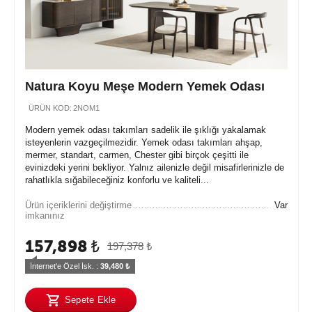
Natura Koyu Meşe Modern Yemek Odası
ÜRÜN KOD:
2NOM1
Modern yemek odası takımları sadelik ile şıklığı yakalamak
isteyenlerin vazgeçilmezidir. Yemek odası takımları ahşap,
mermer, standart, carmen, Chester gibi birçok çeşitti ile
evinizdeki yerini bekliyor. Yalnız ailenizle değil misafirlerinizle de
rahatlıkla sığabileceğiniz konforlu ve kaliteli...
Ürün içeriklerini değiştirme
Var
imkanınız
157,898
₺
197,378
₺
İnternet'e Özel İsk. : 
39,480
 ₺
Sepete Ekle