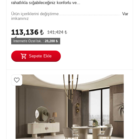
rahatlıkla sığabileceğiniz konforlu ve...
Ürün içeriklerini değiştirme
Var
imkanınız
113,136
₺
141,424
₺
İnternet'e Özel İsk. : 
28,288
 ₺
Sepete Ekle