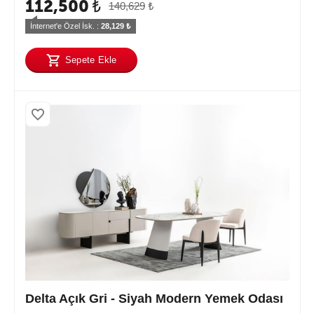
112,500
₺
140,629
₺
İnternet'e Özel İsk. : 
28,129
 ₺
Sepete Ekle
Delta Açık Gri - Siyah Modern Yemek Odası