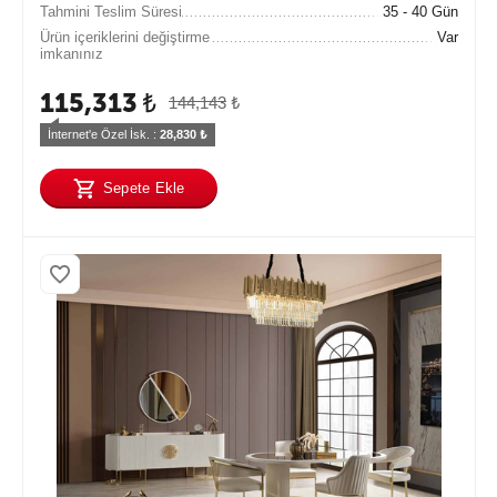
Tahmini Teslim Süresi
35 - 40 Gün
Ürün içeriklerini değiştirme
Var
imkanınız
115,313
₺
144,143
₺
İnternet'e Özel İsk. : 
28,830
 ₺
Sepete Ekle