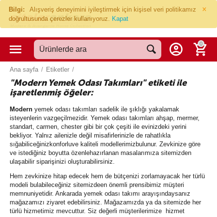
×
Bilgi:
Alışveriş deneyimini iyileştirmek için kişisel veri politikamız
doğrultusunda çerezler kullanıyoruz.
Kapat
0
Ana sayfa
/
Etiketler
/
"Modern Yemek Odası Takımları" etiketi ile
işaretlenmiş öğeler:
Modern
yemek odası takımları sadelik ile şıklığı yakalamak
isteyenlerin vazgeçilmezidir. Yemek odası takımları ahşap, mermer,
standart, carmen, chester gibi bir çok çeşiti ile evinizdeki yerini
bekliyor. Yalnız ailenizle değil misafirlerinizle de rahatlıkla
sığabiliceğinizkonforluve kaliteli modellerimizbulunur. Zevkinize göre
ve istediğiniz boyutta özenlehazırlanan masalarımıza sitemizden
ulaşabilir siparişinizi oluşturabilirsiniz.
Hem zevkinize hitap edecek hem de bütçenizi zorlamayacak her türlü
modeli bulabileceğiniz sitemizdeen önemli prensibimiz müşteri
memnuniyetidir. Ankarada yemek odası takımı arayışındaysanız
mağazamızı ziyaret edebilirsiniz. Mağazamızda ya da sitemizde her
türlü hizmetimiz mevcuttur. Siz değerli müşterilerimize hizmet