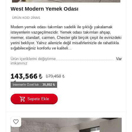
West Modern Yemek Odası
ÜRÜN KOD:
2İNM1
Modern yemek odası takımları sadelik ile şıklığı yakalamak
isteyenlerin vazgeçilmezidir. Yemek odası takımları ahşap,
mermer, standart, carmen, Chester gibi birçok çeşit ile evinizdeki
yerini bekliyor. Yalnız ailenizle değil misafirlerinizle de rahatlıkla
sığabileceğiniz konforlu ve kaliteli...
Ürün içeriklerini değiştirme
Var
imkanınız
143,566
₺
179,458
₺
İnternet'e Özel İsk. : 
35,892
 ₺
Sepete Ekle