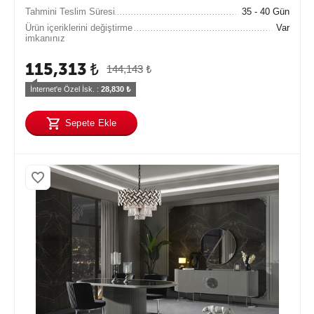
Tahmini Teslim Süresi
35 - 40 Gün
Ürün içeriklerini değiştirme
Var
imkanınız
115,313
₺
144,143
₺
İnternet'e Özel İsk. : 
28,830
 ₺
Sepete Ekle