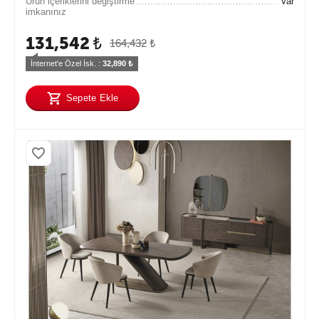
Ürün içeriklerini değiştirme
Var
imkanınız
131,542
₺
164,432
₺
İnternet'e Özel İsk. : 
32,890
 ₺
Sepete Ekle