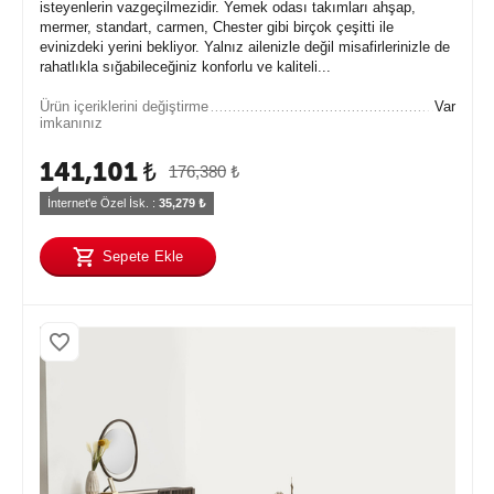
isteyenlerin vazgeçilmezidir. Yemek odası takımları ahşap,
mermer, standart, carmen, Chester gibi birçok çeşitti ile
evinizdeki yerini bekliyor. Yalnız ailenizle değil misafirlerinizle de
rahatlıkla sığabileceğiniz konforlu ve kaliteli...
Ürün içeriklerini değiştirme
Var
imkanınız
141,101
₺
176,380
₺
İnternet'e Özel İsk. : 
35,279
 ₺
Sepete Ekle