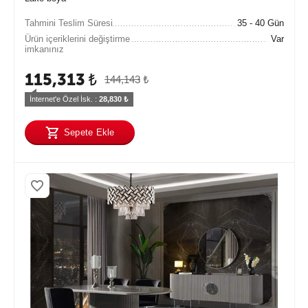
Tahmini Teslim Süresi
35 - 40 Gün
Ürün içeriklerini değiştirme
Var
imkanınız
115,313
₺
144,143
₺
İnternet'e Özel İsk. : 
28,830
 ₺
Sepete Ekle