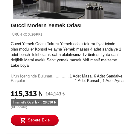
Gucci Modern Yemek Odası
ÜRÜN KOD:
2GRF1
Gucci Yemek Odası Takımı Yemek odası takımı fiyat içinde
olan modüller Konsol ve ayna Yemek masası 4 adet sandalye 1
adet bench Tekil olarak satın alabilirsiniz Tv ünitesi fiyata dahil
değildir Metal ayaklı Sabit yemek masalı Mdf masif malzeme
Lake boya
Ürün İçeriğinde Bulunan
1 Adet Masa, 6 Adet Sandalye,
Parçalar
1 Adet Konsol , 1 Adet Ayna
115,313
₺
144,143
₺
İnternet'e Özel İsk. : 
28,830
 ₺
(KDV dahil)
Sepete Ekle