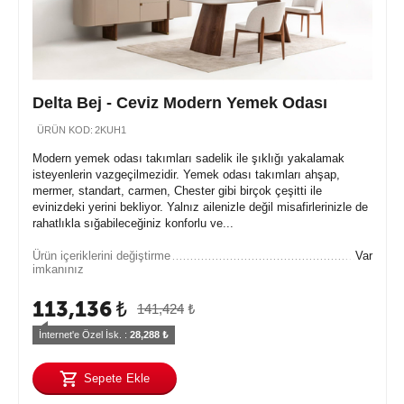
Delta Bej - Ceviz Modern Yemek Odası
ÜRÜN KOD:
2KUH1
Modern yemek odası takımları sadelik ile şıklığı yakalamak
isteyenlerin vazgeçilmezidir. Yemek odası takımları ahşap,
mermer, standart, carmen, Chester gibi birçok çeşitti ile
evinizdeki yerini bekliyor. Yalnız ailenizle değil misafirlerinizle de
rahatlıkla sığabileceğiniz konforlu ve...
Ürün içeriklerini değiştirme
Var
imkanınız
113,136
₺
141,424
₺
İnternet'e Özel İsk. : 
28,288
 ₺
Sepete Ekle