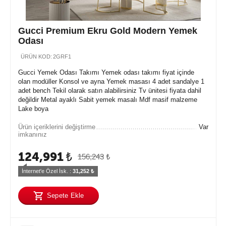
Gucci Premium Ekru Gold Modern Yemek
Odası
ÜRÜN KOD:
2GRF1
Gucci Yemek Odası Takımı Yemek odası takımı fiyat içinde
olan modüller Konsol ve ayna Yemek masası 4 adet sandalye 1
adet bench Tekil olarak satın alabilirsiniz Tv ünitesi fiyata dahil
değildir Metal ayaklı Sabit yemek masalı Mdf masif malzeme
Lake boya
Ürün içeriklerini değiştirme
Var
imkanınız
124,991
₺
156,243
₺
İnternet'e Özel İsk. : 
31,252
 ₺
Sepete Ekle