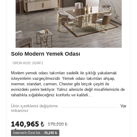
Solo Modern Yemek Odası
ÜRÜN KOD:
2GRF1
Modern yemek odası takımları sadelik ile şıklığı yakalamak
isteyenlerin vazgeçilmezidir. Yemek odası takımları ahşap,
mermer, standart, carmen, Chester gibi birçok çeşitti ile
evinizdeki yerini bekliyor. Yalnız ailenizle değil misafirlerinizle de
rahatlıkla sığabileceğiniz konforlu ve kaliteli...
Ürün içeriklerini değiştirme
Var
imkanınız
140,965
₺
176,210
₺
İnternet'e Özel İsk. : 
35,245
 ₺