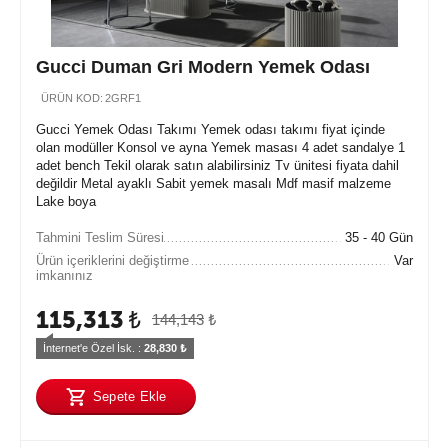
Gucci Duman Gri Modern Yemek Odası
ÜRÜN KOD:
2GRF1
Gucci Yemek Odası Takımı Yemek odası takımı fiyat içinde
olan modüller Konsol ve ayna Yemek masası 4 adet sandalye 1
adet bench Tekil olarak satın alabilirsiniz Tv ünitesi fiyata dahil
değildir Metal ayaklı Sabit yemek masalı Mdf masif malzeme
Lake boya
Tahmini Teslim Süresi
35 - 40 Gün
Ürün içeriklerini değiştirme
Var
imkanınız
115,313
₺
144,143
₺
İnternet'e Özel İsk. : 
28,830
 ₺
Sepete Ekle