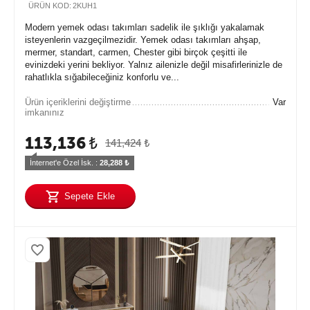
ÜRÜN KOD:
2KUH1
Modern yemek odası takımları sadelik ile şıklığı yakalamak
isteyenlerin vazgeçilmezidir. Yemek odası takımları ahşap,
mermer, standart, carmen, Chester gibi birçok çeşitti ile
evinizdeki yerini bekliyor. Yalnız ailenizle değil misafirlerinizle de
rahatlıkla sığabileceğiniz konforlu ve...
Ürün içeriklerini değiştirme
Var
imkanınız
113,136
₺
141,424
₺
İnternet'e Özel İsk. : 
28,288
 ₺
Sepete Ekle