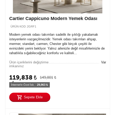
Cartier Cappicuno Modern Yemek Odası
ÜRÜN KOD:
2GRF1
Modern yemek odası takımları sadelik ile şıklığı yakalamak
isteyenlerin vazgeçilmezidir. Yemek odası takımları ahşap,
mermer, standart, carmen, Chester gibi birçok çeşitti ile
evinizdeki yerini bekliyor. Yalnız ailenizle değil misafirlerinizle de
rahatlıkla sığabileceğiniz konforlu ve kaliteli...
Ürün içeriklerini değiştirme
Var
imkanınız
119,838
₺
149,801
₺
İnternet'e Özel İsk. : 
29,963
 ₺
Sepete Ekle