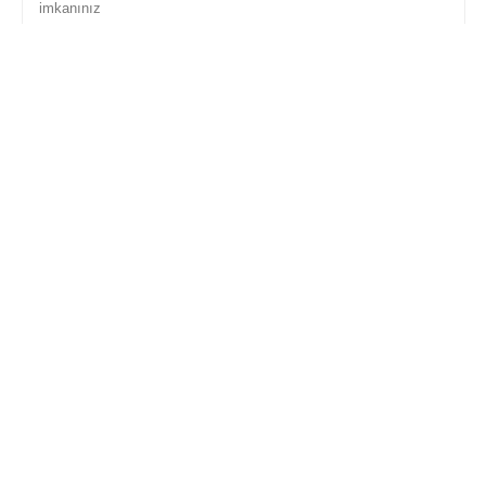
imkanınız
106,200
₺
132,755
₺
İnternet'e Özel İsk. : 
26,555
 ₺
Sepete Ekle