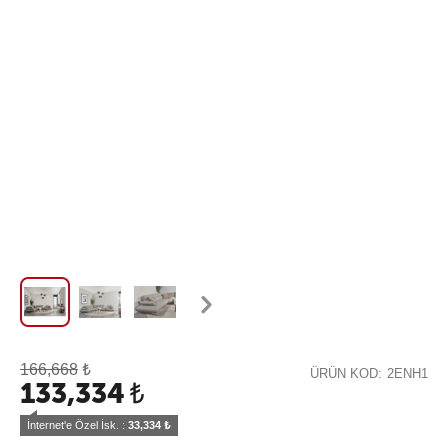
166,668
₺
ÜRÜN KOD:
2ENH1
133,334
₺
İnternet'e Özel İsk. : 
33,334
 ₺