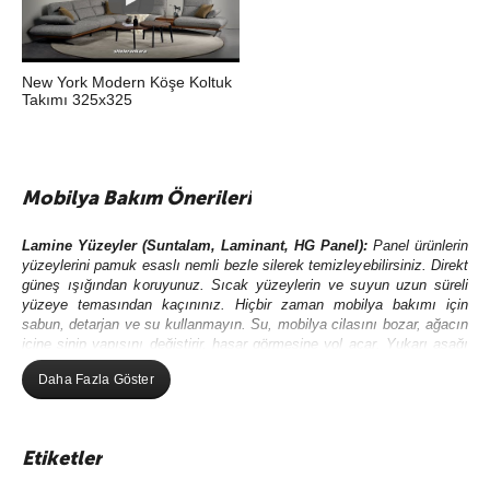
New York Modern Köşe Koltuk
Takımı 325x325
Mobilya Bakım Önerileri
Lamine Yüzeyler (Suntalam, Laminant, HG Panel)
:
Panel ürünlerin
yüzeylerini pamuk esaslı nemli bezle silerek temizleyebilirsiniz. Direkt
güneş ışığından koruyunuz. Sıcak yüzeylerin ve suyun uzun süreli
yüzeye temasından kaçınınız. Hiçbir zaman mobilya bakımı için
sabun, detarjan ve su kullanmayın. Su, mobilya cilasını bozar, ağacın
içine sinip yapısını değiştirir, hasar görmesine yol açar. Yukarı aşağı
hareketlerle bez, yüzey üzerinde fazla bastırılmadan hareket
Daha Fazla Göster
ettirilmelidir. Baskılı şekilde ovalama yapılmamalıdır.
Kumaş Bakımı:
Elektrik süpürgesi ile tozunu alınız. Kumaş dokusuna
zarar verebilecek
çamaşır suyu ve deterjan kullanmayınız.
Halı
Etiketler
yıkama makinesi ve sert fırça gibi araçları kullanmayınız.
Leke olan
yeri ıslak bez ile saf sabun kullanarak siliniz ve su ile durulayınız.