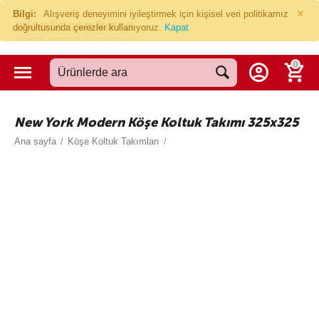
×
Bilgi:
Alışveriş deneyimini iyileştirmek için kişisel veri politikamız
doğrultusunda çerezler kullanıyoruz.
Kapat
0
New York Modern Köşe Koltuk Takımı 325x325
Ana sayfa
/
Köşe Koltuk Takımları
/