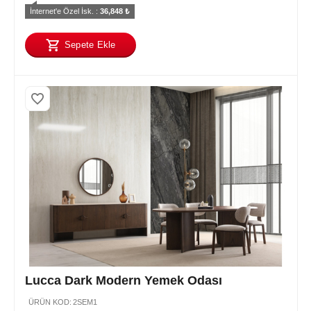
İnternet'e Özel İsk. : 
36,848
 ₺
Sepete Ekle
Lucca Dark Modern Yemek Odası
ÜRÜN KOD:
2SEM1