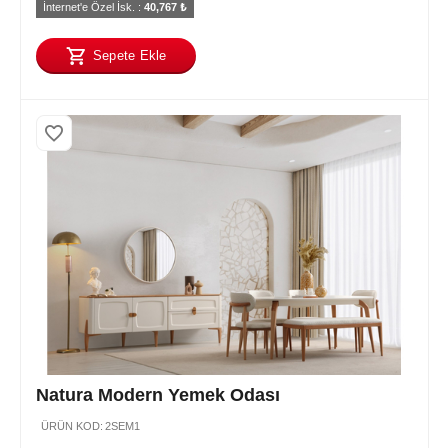
İnternet'e Özel İsk. : 
40,767
 ₺
Sepete Ekle
Natura Modern Yemek Odası
ÜRÜN KOD:
2SEM1