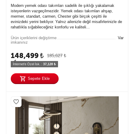
Modern yemek odası takımları sadelik ile şıklığı yakalamak
isteyenlerin vazgeçilmezidir. Yemek odası takımları ahşap,
mermer, standart, carmen, Chester gibi birçok çeşitti ile
evinizdeki yerini bekliyor. Yalnız ailenizle değil misafirlerinizle de
rahatlıkla sığabileceğiniz konforlu ve kaliteli...
Ürün içeriklerini değiştirme
Var
imkanınız
148,499
₺
185,627
₺
İnternet'e Özel İsk. : 
37,128
 ₺
Sepete Ekle