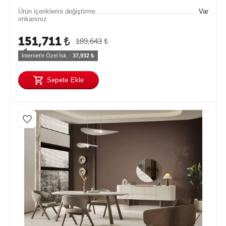
Ürün içeriklerini değiştirme
Var
imkanınız
151,711
₺
189,643
₺
İnternet'e Özel İsk. : 
37,932
 ₺
Sepete Ekle