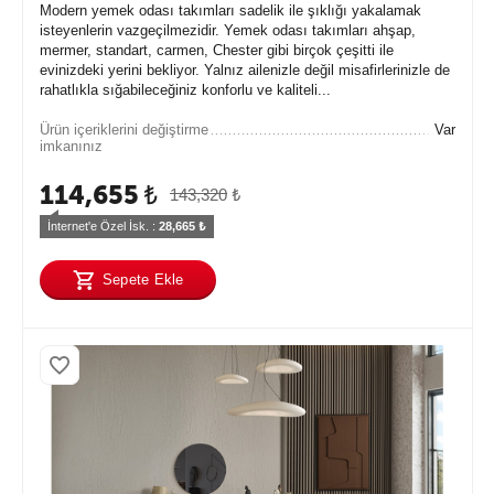
Modern yemek odası takımları sadelik ile şıklığı yakalamak
isteyenlerin vazgeçilmezidir. Yemek odası takımları ahşap,
mermer, standart, carmen, Chester gibi birçok çeşitti ile
evinizdeki yerini bekliyor. Yalnız ailenizle değil misafirlerinizle de
rahatlıkla sığabileceğiniz konforlu ve kaliteli...
Ürün içeriklerini değiştirme
Var
imkanınız
114,655
₺
143,320
₺
İnternet'e Özel İsk. : 
28,665
 ₺
Sepete Ekle