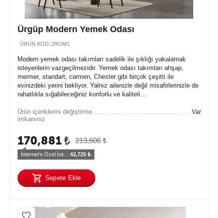
Ürgüp Modern Yemek Odası
ÜRÜN KOD:
2ROM1
Modern yemek odası takımları sadelik ile şıklığı yakalamak
isteyenlerin vazgeçilmezidir. Yemek odası takımları ahşap,
mermer, standart, carmen, Chester gibi birçok çeşitti ile
evinizdeki yerini bekliyor. Yalnız ailenizle değil misafirlerinizle de
rahatlıkla sığabileceğiniz konforlu ve kaliteli...
Ürün içeriklerini değiştirme
Var
imkanınız
170,881
₺
213,606
₺
İnternet'e Özel İsk. : 
42,725
 ₺
Sepete Ekle