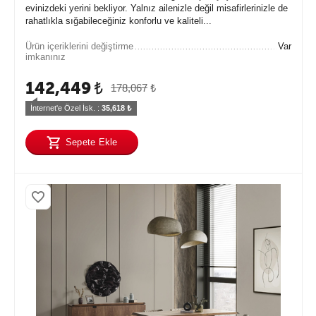
evinizdeki yerini bekliyor. Yalnız ailenizle değil misafirlerinizle de
rahatlıkla sığabileceğiniz konforlu ve kaliteli...
Ürün içeriklerini değiştirme
Var
imkanınız
142,449
₺
178,067
₺
İnternet'e Özel İsk. : 
35,618
 ₺
Sepete Ekle