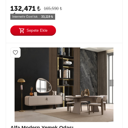
132,471
₺
165,590
₺
İnternet'e Özel İsk. : 
33,119
 ₺
Sepete Ekle
Alfa Modern Yemek Odası