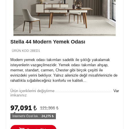
Stella 44 Modern Yemek Odası
ÜRÜN KOD:
2BED1
Modern yemek odası takımları sadelik ile şıklığı yakalamak
isteyenlerin vazgeçilmezidir. Yemek odası takımları ahşap,
mermer, standart, carmen, Chester gibi birçok çeşitti ile
evinizdeki yerini bekliyor. Yalnız ailenizle değil misafirlerinizle de
rahatlıkla sığabileceğiniz konforlu ve kaliteli...
Ürün içeriklerini değiştirme
Var
imkanınız
97,091
₺
121,366
₺
İnternet'e Özel İsk. : 
24,275
 ₺