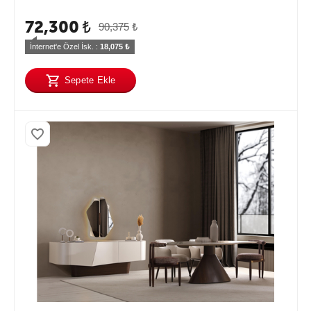
72,300
₺
90,375
₺
İnternet'e Özel İsk. : 
18,075
 ₺
Sepete Ekle