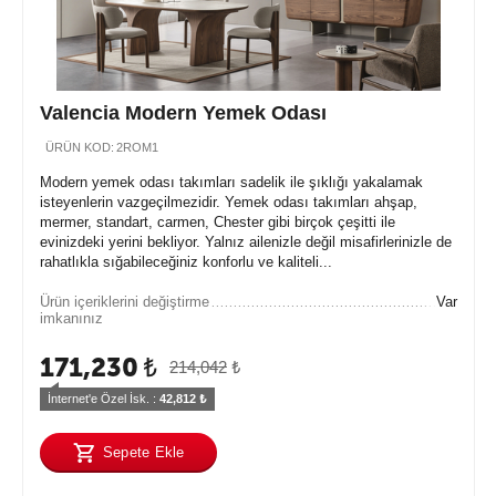
Valencia Modern Yemek Odası
ÜRÜN KOD:
2ROM1
Modern yemek odası takımları sadelik ile şıklığı yakalamak
isteyenlerin vazgeçilmezidir. Yemek odası takımları ahşap,
mermer, standart, carmen, Chester gibi birçok çeşitti ile
evinizdeki yerini bekliyor. Yalnız ailenizle değil misafirlerinizle de
rahatlıkla sığabileceğiniz konforlu ve kaliteli...
Ürün içeriklerini değiştirme
Var
imkanınız
171,230
₺
214,042
₺
İnternet'e Özel İsk. : 
42,812
 ₺
Sepete Ekle