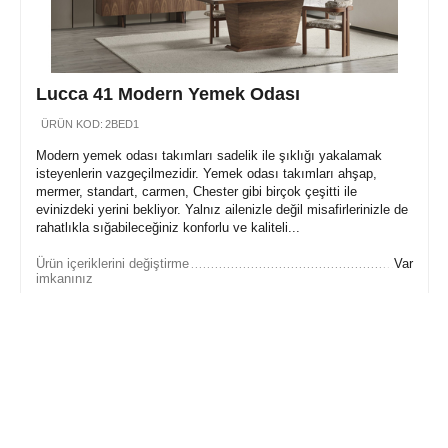
Lucca 41 Modern Yemek Odası
ÜRÜN KOD:
2BED1
Modern yemek odası takımları sadelik ile şıklığı yakalamak
isteyenlerin vazgeçilmezidir. Yemek odası takımları ahşap,
mermer, standart, carmen, Chester gibi birçok çeşitti ile
evinizdeki yerini bekliyor. Yalnız ailenizle değil misafirlerinizle de
rahatlıkla sığabileceğiniz konforlu ve kaliteli...
Ürün içeriklerini değiştirme
Var
imkanınız
113,033
₺
141,296
₺
İnternet'e Özel İsk. : 
28,263
 ₺
Sepete Ekle