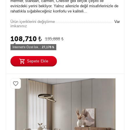
mermer, standart, carmen, Chester gibi birçok çeşitti ile
evinizdeki yerini bekliyor. Yalnız ailenizle değil misafirlerinizle de
rahatlıkla sığabileceğiniz konforlu ve kaliteli...
Ürün içeriklerini değiştirme
Var
imkanınız
108,710
₺
135,888
₺
İnternet'e Özel İsk. : 
27,178
 ₺
Sepete Ekle