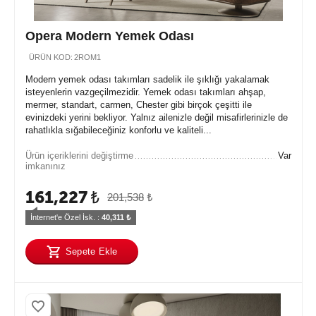
Opera Modern Yemek Odası
ÜRÜN KOD:
2ROM1
Modern yemek odası takımları sadelik ile şıklığı yakalamak
isteyenlerin vazgeçilmezidir. Yemek odası takımları ahşap,
mermer, standart, carmen, Chester gibi birçok çeşitti ile
evinizdeki yerini bekliyor. Yalnız ailenizle değil misafirlerinizle de
rahatlıkla sığabileceğiniz konforlu ve kaliteli...
Ürün içeriklerini değiştirme
Var
imkanınız
161,227
₺
201,538
₺
İnternet'e Özel İsk. : 
40,311
 ₺
Sepete Ekle