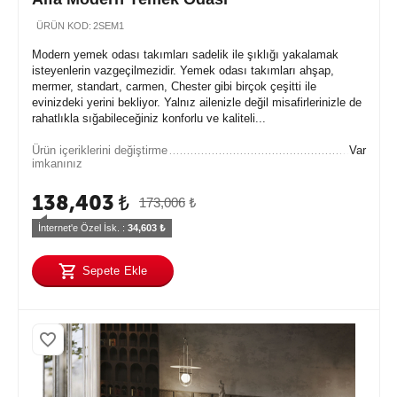
ÜRÜN KOD:
2SEM1
Modern yemek odası takımları sadelik ile şıklığı yakalamak
isteyenlerin vazgeçilmezidir. Yemek odası takımları ahşap,
mermer, standart, carmen, Chester gibi birçok çeşitti ile
evinizdeki yerini bekliyor. Yalnız ailenizle değil misafirlerinizle de
rahatlıkla sığabileceğiniz konforlu ve kaliteli...
Ürün içeriklerini değiştirme
Var
imkanınız
138,403
₺
173,006
₺
İnternet'e Özel İsk. : 
34,603
 ₺
Sepete Ekle