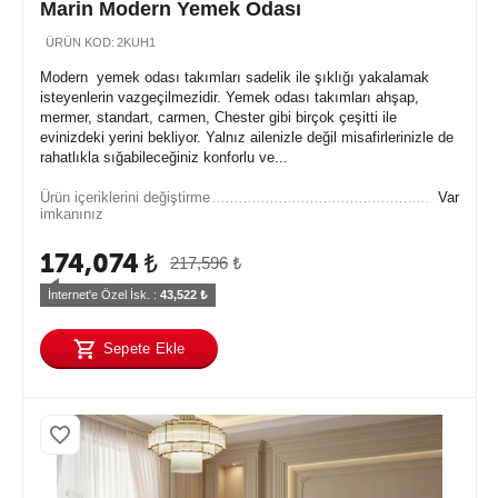
Marin Modern Yemek Odası
ÜRÜN KOD:
2KUH1
Modern yemek odası takımları sadelik ile şıklığı yakalamak
isteyenlerin vazgeçilmezidir. Yemek odası takımları ahşap,
mermer, standart, carmen, Chester gibi birçok çeşitti ile
evinizdeki yerini bekliyor. Yalnız ailenizle değil misafirlerinizle de
rahatlıkla sığabileceğiniz konforlu ve...
Ürün içeriklerini değiştirme
Var
imkanınız
174,074
₺
217,596
₺
İnternet'e Özel İsk. : 
43,522
 ₺
Sepete Ekle