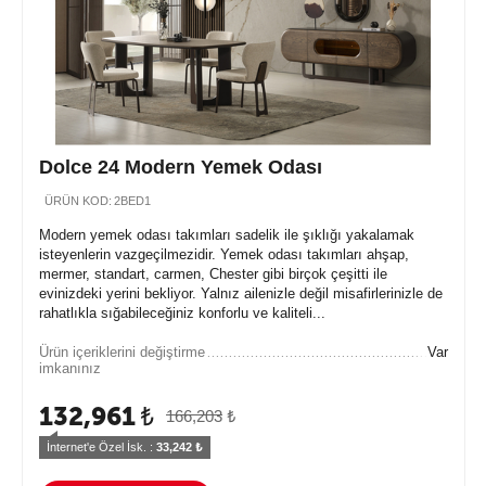
Dolce 24 Modern Yemek Odası
ÜRÜN KOD:
2BED1
Modern yemek odası takımları sadelik ile şıklığı yakalamak
isteyenlerin vazgeçilmezidir. Yemek odası takımları ahşap,
mermer, standart, carmen, Chester gibi birçok çeşitti ile
evinizdeki yerini bekliyor. Yalnız ailenizle değil misafirlerinizle de
rahatlıkla sığabileceğiniz konforlu ve kaliteli...
Ürün içeriklerini değiştirme
Var
imkanınız
132,961
₺
166,203
₺
İnternet'e Özel İsk. : 
33,242
 ₺