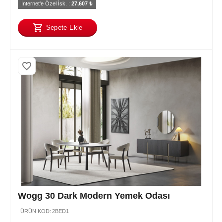
İnternet'e Özel İsk. : 
27,607
 ₺
Sepete Ekle
Wogg 30 Dark Modern Yemek Odası
ÜRÜN KOD:
2BED1