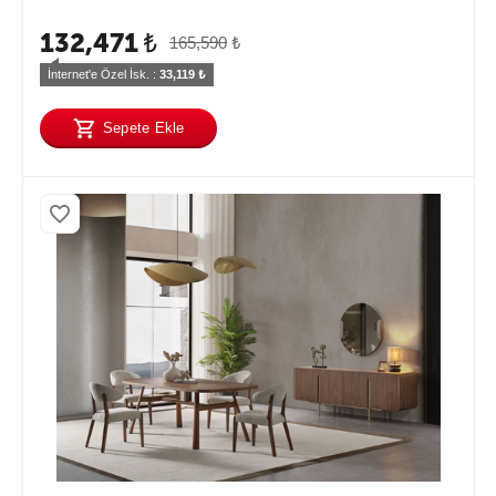
132,471
₺
165,590
₺
İnternet'e Özel İsk. : 
33,119
 ₺
Sepete Ekle