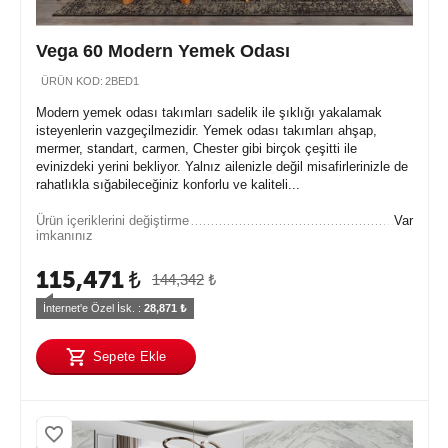
Vega 60 Modern Yemek Odası
ÜRÜN KOD:
2BED1
Modern yemek odası takımları sadelik ile şıklığı yakalamak
isteyenlerin vazgeçilmezidir. Yemek odası takımları ahşap,
mermer, standart, carmen, Chester gibi birçok çeşitti ile
evinizdeki yerini bekliyor. Yalnız ailenizle değil misafirlerinizle de
rahatlıkla sığabileceğiniz konforlu ve kaliteli...
Ürün içeriklerini değiştirme
Var
imkanınız
115,471
₺
144,342
₺
İnternet'e Özel İsk. : 
28,871
 ₺
Sepete Ekle