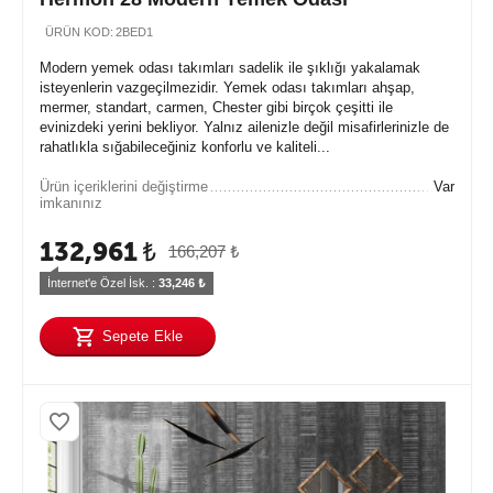
ÜRÜN KOD:
2BED1
Modern yemek odası takımları sadelik ile şıklığı yakalamak
isteyenlerin vazgeçilmezidir. Yemek odası takımları ahşap,
mermer, standart, carmen, Chester gibi birçok çeşitti ile
evinizdeki yerini bekliyor. Yalnız ailenizle değil misafirlerinizle de
rahatlıkla sığabileceğiniz konforlu ve kaliteli...
Ürün içeriklerini değiştirme
Var
imkanınız
132,961
₺
166,207
₺
İnternet'e Özel İsk. : 
33,246
 ₺
Sepete Ekle