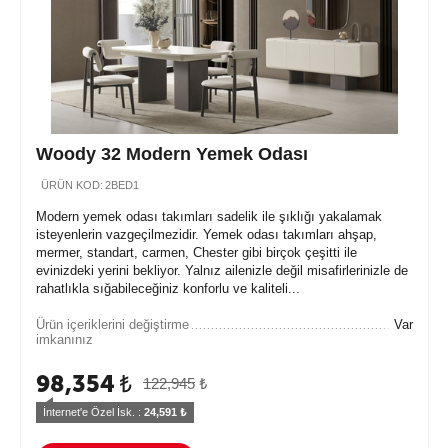
Woody 32 Modern Yemek Odası
ÜRÜN KOD:
2BED1
Modern yemek odası takımları sadelik ile şıklığı yakalamak
isteyenlerin vazgeçilmezidir. Yemek odası takımları ahşap,
mermer, standart, carmen, Chester gibi birçok çeşitti ile
evinizdeki yerini bekliyor. Yalnız ailenizle değil misafirlerinizle de
rahatlıkla sığabileceğiniz konforlu ve kaliteli...
Ürün içeriklerini değiştirme
Var
imkanınız
98,354
₺
122,945
₺
İnternet'e Özel İsk. : 
24,591
 ₺