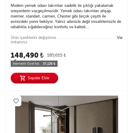
Modern yemek odası takımları sadelik ile şıklığı yakalamak
isteyenlerin vazgeçilmezidir. Yemek odası takımları ahşap,
mermer, standart, carmen, Chester gibi birçok çeşitti ile
evinizdeki yerini bekliyor. Yalnız ailenizle değil misafirlerinizle de
rahatlıkla sığabileceğiniz konforlu ve kaliteli...
Ürün içeriklerini değiştirme
Var
imkanınız
148,490
₺
185,615
₺
İnternet'e Özel İsk. : 
37,125
 ₺
Sepete Ekle