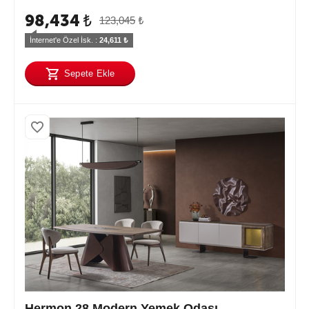
98,434
₺
123,045
₺
İnternet'e Özel İsk. : 
24,611
 ₺
Sepete Ekle
Hermon 28 Modern Yemek Odası