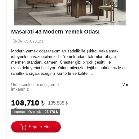
Masarati 43 Modern Yemek Odası
ÜRÜN KOD:
2BED1
Modern yemek odası takımları sadelik ile şıklığı yakalamak
isteyenlerin vazgeçilmezidir. Yemek odası takımları ahşap,
mermer, standart, carmen, Chester gibi birçok çeşitti ile
evinizdeki yerini bekliyor. Yalnız ailenizle değil misafirlerinizle de
rahatlıkla sığabileceğiniz konforlu ve kaliteli...
Ürün içeriklerini değiştirme
Var
imkanınız
108,710
₺
135,888
₺
İnternet'e Özel İsk. : 
27,178
 ₺
Sepete Ekle