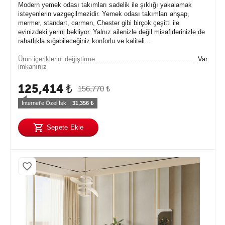
Modern yemek odası takımları sadelik ile şıklığı yakalamak
isteyenlerin vazgeçilmezidir. Yemek odası takımları ahşap,
mermer, standart, carmen, Chester gibi birçok çeşitti ile
evinizdeki yerini bekliyor. Yalnız ailenizle değil misafirlerinizle de
rahatlıkla sığabileceğiniz konforlu ve kaliteli...
Ürün içeriklerini değiştirme
Var
imkanınız
125,414
₺
156,770
₺
İnternet'e Özel İsk. : 
31,356
 ₺
Sepete Ekle