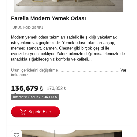
Farella Modern Yemek Odası
ÜRÜN KOD:
2GRF1
Modern yemek odası takımları sadelik ile şıklığı yakalamak
isteyenlerin vazgeçilmezidir. Yemek odası takımları ahşap,
mermer, standart, carmen, Chester gibi birçok çeşitti ile
evinizdeki yerini bekliyor. Yalnız ailenizle değil misafirlerinizle de
rahatlıkla sığabileceğiniz konforlu ve kaliteli...
Ürün içeriklerini değiştirme
Var
imkanınız
136,679
₺
170,852
₺
İnternet'e Özel İsk. : 
34,173
 ₺
Sepete Ekle