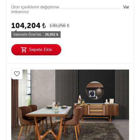
Ürün içeriklerini değiştirme
Var
imkanınız
104,204
₺
130,256
₺
İnternet'e Özel İsk. : 
26,052
 ₺
Sepete Ekle