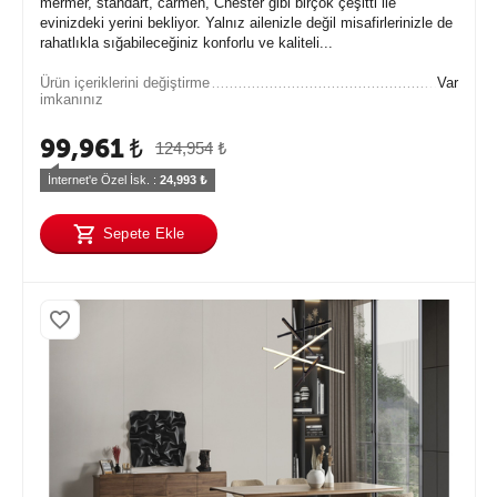
mermer, standart, carmen, Chester gibi birçok çeşitti ile
evinizdeki yerini bekliyor. Yalnız ailenizle değil misafirlerinizle de
rahatlıkla sığabileceğiniz konforlu ve kaliteli...
Ürün içeriklerini değiştirme
Var
imkanınız
99,961
₺
124,954
₺
İnternet'e Özel İsk. : 
24,993
 ₺
Sepete Ekle