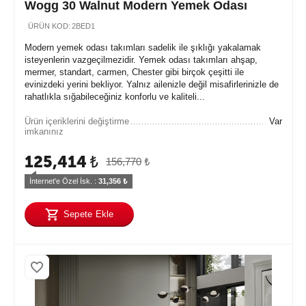
Wogg 30 Walnut Modern Yemek Odası
ÜRÜN KOD:
2BED1
Modern yemek odası takımları sadelik ile şıklığı yakalamak
isteyenlerin vazgeçilmezidir. Yemek odası takımları ahşap,
mermer, standart, carmen, Chester gibi birçok çeşitti ile
evinizdeki yerini bekliyor. Yalnız ailenizle değil misafirlerinizle de
rahatlıkla sığabileceğiniz konforlu ve kaliteli...
Ürün içeriklerini değiştirme
Var
imkanınız
125,414
₺
156,770
₺
İnternet'e Özel İsk. : 
31,356
 ₺
Sepete Ekle