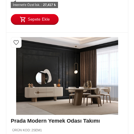
İnternet'e Özel İsk. : 
27,417
 ₺
Sepete Ekle
Prada Modern Yemek Odası Takımı
ÜRÜN KOD:
2SEM1