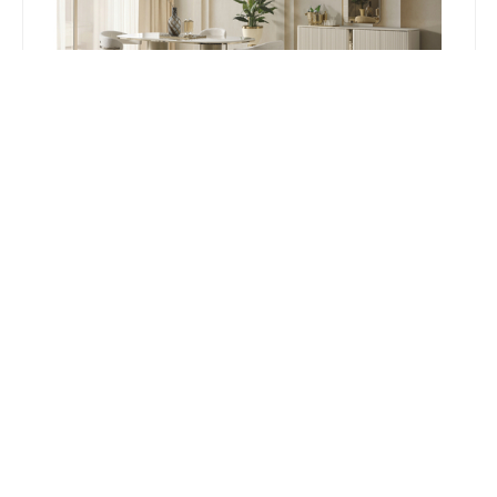
Solo Modern Yemek Odası
ÜRÜN KOD:
2NAM1
Modern yemek odası takımları sadelik ile şıklığı yakalamak
isteyenlerin vazgeçilmezidir. Yemek odası takımları ahşap,
mermer, standart, carmen, Chester gibi birçok çeşitti ile
evinizdeki yerini bekliyor. Yalnız ailenizle değil misafirlerinizle de
rahatlıkla sığabileceğiniz konforlu ve kaliteli...
Ürün içeriklerini değiştirme
Var
imkanınız
119,395
₺
149,245
₺
İnternet'e Özel İsk. : 
29,850
 ₺