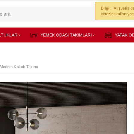
Bilgi:
Alışveriş de
çerezler kullanıyo
LTUKLAR
YEMEK ODASI TAKIMLARI
YATAK OD
 Modern Koltuk Takımı