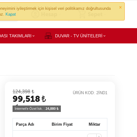
×
neyimini iyileştirmek için kişisel veri politikamız doğrultusunda
0
Hesap
Sepet
ruz.
Kapat
ASI TAKIMLARI
DUVAR - TV ÜNİTELERİ
124,398
₺
ÜRÜN KOD:
2İND1
99,518
₺
İnternet'e Özel İsk. : 
24,880
 ₺
Parça Adı
Birim Fiyat
Miktar
+