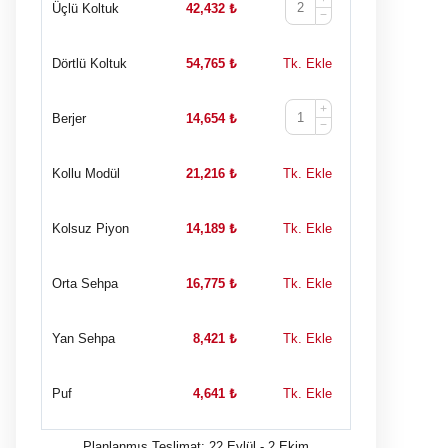
Üçlü Koltuk
42,432
₺
−
Dörtlü Koltuk
54,765
₺
Tk. Ekle
+
Berjer
14,654
₺
−
Kollu Modül
21,216
₺
Tk. Ekle
Kolsuz Piyon
14,189
₺
Tk. Ekle
Orta Sehpa
16,775
₺
Tk. Ekle
Yan Sehpa
8,421
₺
Tk. Ekle
Puf
4,641
₺
Tk. Ekle
Planlanmış Teslimat: 22 Eylül - 2 Ekim