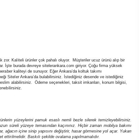
 zor. Kaliteli ürünler çok pahalı oluyor. Müşteriler ucuz ürünü alıp bir
ar. İşte burada devreye sitelerankara.com giriyor. Çoğu firma yüksek
a beraber kaliteyi de sunuyor. Eğer Ankara’da koltuk takımı
i Siteler Ankara’da bulabilirsiniz. İstediğiniz desende ve istediğiniz
teslim alabilirsiniz. Ödeme seçenekleri, taksit imkanları, konum bilgisi,
nebilirsiniz.
ünlerin yüzeylerini pamuk esaslı nemli bezle silerek temizleyebilirsiniz.
uzun süreli yüzeye temasından kaçınınız. Hiçbir zaman mobilya bakımı
r, ağacın içine sinip yapısını değiştirir, hasar görmesine yol açar. Yukarı
t ettirilmelidir. Baskılı şekilde ovalama yapılmamalıdır.