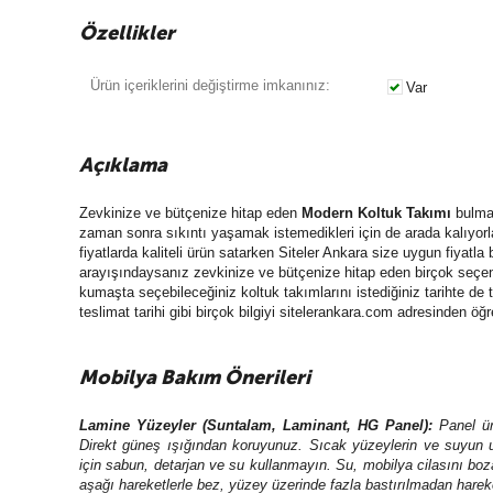
Özellikler
Ürün içeriklerini değiştirme imkanınız:
Var
Açıklama
Zevkinize ve bütçenize hitap eden
Modern Koltuk Takımı
bulmak
zaman sonra sıkıntı yaşamak istemedikleri için de arada kalıyorl
fiyatlarda kaliteli ürün satarken Siteler Ankara size uygun fiyatl
arayışındaysanız zevkinize ve bütçenize hitap eden birçok seçeneğ
kumaşta seçebileceğiniz koltuk takımlarını istediğiniz tarihte de 
teslimat tarihi gibi birçok bilgiyi sitelerankara.com adresinden öğre
Mobilya Bakım Önerileri
Lamine Yüzeyler (Suntalam, Laminant, HG Panel)
:
Panel ür
Direkt güneş ışığından koruyunuz. Sıcak yüzeylerin ve suyun 
için sabun, detarjan ve su kullanmayın. Su, mobilya cilasını boza
aşağı hareketlerle bez, yüzey üzerinde fazla bastırılmadan hareke