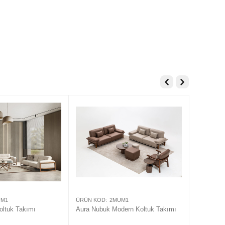
UM1
ÜRÜN KOD:
2MUM1
ÜRÜN KOD
oltuk Takımı
Aura Nubuk Modern Koltuk Takımı
Lucca Mo