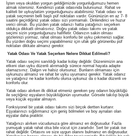
İşten veya okuldan yorgun geldiğimizde yorgunluğumuzu hemen
atmak istersiniz. Kendimizi yatak odasında bulursunuz. Rahat ve
kaliteli bir uykuylatüm yorgunluğunuzu atabilirsiniz.Yatak odası ve
yatak seçmenin belli başlı püf noktaları vardır. Gününüzün en az 7- 8
saatini geçirdiğiniz yatak odası sizi yormamalı. Dinlendirici ve huzur
verici olmalı. Bu yüzden yatak odanızı hatta yatağınızı seçerken
oldukça dikkatli olmalısınız. Doğru yatak odası takımı ve yatak
seçimi sizin yorgunluğunuzu hafifletir. Odanızın sakin olması
gözlerinizi yormaz, rahat olması konforlu bir uyku çekmenizi sağlar.
Bu yüzden doğru seçimi yapabilmeniz için ufak gibi görünenbu püf
noktaları dikkate almanız gerekir.
Yatak Odası Ve Yatak Seçerken Nelere Dikkat Edilmeli?
Yatak odası seçimi sanıldığı kadar kolay değildir. Düzenimizin ana
etkeni olan uyku düzenli alınmadığı sürece normal hayata adapte
olamazsınız. Dalgın ve halsiz olursunuz. Bunların olmaması için
uykunuzu almanız ve rahat bir uyku uyumanız gerekir. Yatak odanız
ve yatağınız ne kadar konforlu olursa uykunuz da o kadar düzenli ve
konforlu olur.
Yatak odası alırken ilk dikkat etmeniz gereken şey odanın büyüklüğü
ile seçtiğiniz eşyaların büyüklüğünün uyumudur. Görsele takılıp büyük
veya küçük eşyalar almayın.
Fonksiyonel bir yatak odası takımı sizi birçok dertten kurtarır.
Eşyalarınızı sığdırmanız için geniş bölmeleri ve boy aynaları olan
eşyalar daha pratiktir.
Yatağınızı alırken vücudunuza göre almanız en doğrusudur. Fazla
yumuşak yatak rahat olsa bile vücut için zararlıdır. Sert bir yatak ise
rahat değildir. Ortasını ve size uygun olanını bulmanız en doğrusudur.