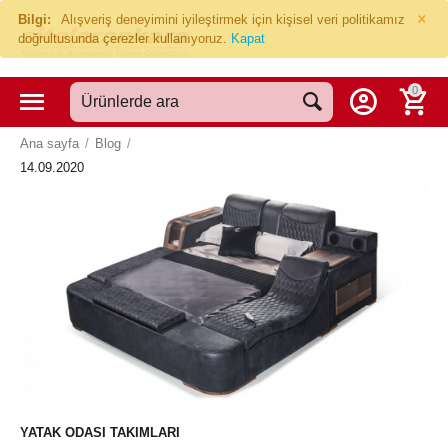
×
Bilgi:
Alışveriş deneyimini iyileştirmek için kişisel veri politikamız
doğrultusunda çerezler kullanıyoruz.
Kapat
0
Ana sayfa
/
Blog
/
14.09.2020
YATAK ODASI TAKIMLARI